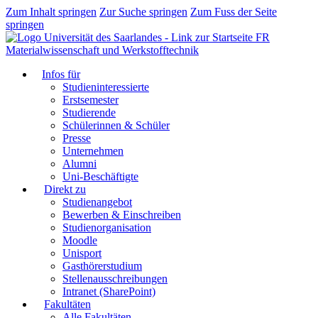
Zum Inhalt springen
Zur Suche springen
Zum Fuss der Seite
springen
FR
Materialwissenschaft und Werkstofftechnik
Infos für
Studieninteressierte
Erstsemester
Studierende
Schülerinnen & Schüler
Presse
Unternehmen
Alumni
Uni-Beschäftigte
Direkt zu
Studienangebot
Bewerben & Einschreiben
Studienorganisation
Moodle
Unisport
Gasthörerstudium
Stellenausschreibungen
Intranet (SharePoint)
Fakultäten
Alle Fakultäten