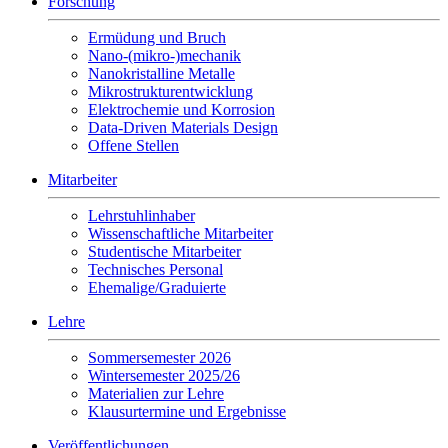
Forschung
Ermüdung und Bruch
Nano-(mikro-)mechanik
Nanokristalline Metalle
Mikrostrukturentwicklung
Elektrochemie und Korrosion
Data-Driven Materials Design
Offene Stellen
Mitarbeiter
Lehrstuhlinhaber
Wissenschaftliche Mitarbeiter
Studentische Mitarbeiter
Technisches Personal
Ehemalige/Graduierte
Lehre
Sommersemester 2026
Wintersemester 2025/26
Materialien zur Lehre
Klausurtermine und Ergebnisse
Veröffentlichungen