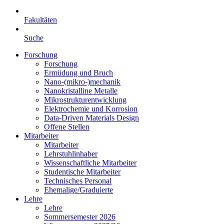
Fakultäten
Suche
Forschung
Forschung
Ermüdung und Bruch
Nano-(mikro-)mechanik
Nanokristalline Metalle
Mikrostrukturentwicklung
Elektrochemie und Korrosion
Data-Driven Materials Design
Offene Stellen
Mitarbeiter
Mitarbeiter
Lehrstuhlinhaber
Wissenschaftliche Mitarbeiter
Studentische Mitarbeiter
Technisches Personal
Ehemalige/Graduierte
Lehre
Lehre
Sommersemester 2026