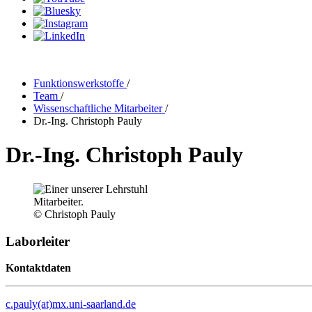
Funktionswerkstoffe
/
Team
/
Wissenschaftliche Mitarbeiter
/
Dr.-Ing. Christoph Pauly
Dr.-Ing. Christoph Pauly
© Christoph Pauly
Laborleiter
Kontaktdaten
c.pauly(at)mx.uni-saarland.de