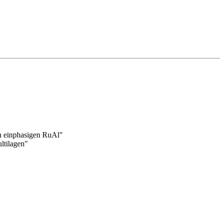
on einphasigen RuAl"
ltilagen"