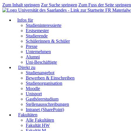
Zum Inhalt springen
Zur Suche springen
Zum Fuss der Seite springen
FR Materialwi
Infos für
Studieninteressierte
Erstsemester
Studierende
Schülerinnen & Schüler
Presse
Unternehmen
Alumni
Uni-Beschäftigte
Direkt zu
Studienangebot
Bewerben & Einschreiben
Studienorganisation
Moodle
Unisport
Gasthörerstudium
Stellenausschreibungen
Intranet (SharePoint)
Fakultäten
Alle Fakultäten
Fakultät HW
Fakultät M