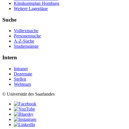
Klinikumsplan Homburg
Weitere Lagepläne
Suche
Volltextsuche
Personensuche
A-Z-Suche
Studiengänge
Intern
Intranet
Dezernate
Stellen
Webteam
© Universität des Saarlandes