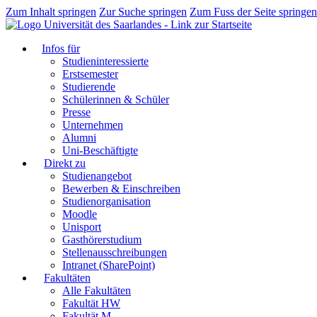
Zum Inhalt springen
Zur Suche springen
Zum Fuss der Seite springen
Infos für
Studieninteressierte
Erstsemester
Studierende
Schülerinnen & Schüler
Presse
Unternehmen
Alumni
Uni-Beschäftigte
Direkt zu
Studienangebot
Bewerben & Einschreiben
Studienorganisation
Moodle
Unisport
Gasthörerstudium
Stellenausschreibungen
Intranet (SharePoint)
Fakultäten
Alle Fakultäten
Fakultät HW
Fakultät M