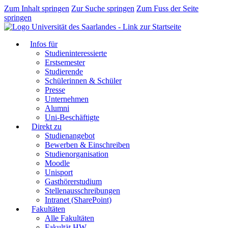
Zum Inhalt springen
Zur Suche springen
Zum Fuss der Seite
springen
Infos für
Studieninteressierte
Erstsemester
Studierende
Schülerinnen & Schüler
Presse
Unternehmen
Alumni
Uni-Beschäftigte
Direkt zu
Studienangebot
Bewerben & Einschreiben
Studienorganisation
Moodle
Unisport
Gasthörerstudium
Stellenausschreibungen
Intranet (SharePoint)
Fakultäten
Alle Fakultäten
Fakultät HW