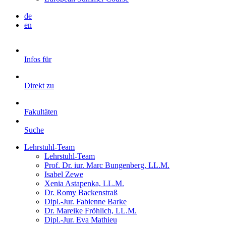
de
en
Infos für
Direkt zu
Fakultäten
Suche
Lehrstuhl-Team
Lehrstuhl-Team
Prof. Dr. iur. Marc Bungenberg, LL.M.
Isabel Zewe
Xenia Astapenka, LL.M.
Dr. Romy Backenstraß
Dipl.-Jur. Fabienne Barke
Dr. Mareike Fröhlich, LL.M.
Dipl.-Jur. Eva Mathieu