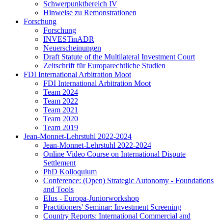
Schwerpunktbereich IV
Hinweise zu Remonstrationen
Forschung
Forschung
INVESTinADR
Neuerscheinungen
Draft Statute of the Multilateral Investment Court
Zeitschrift für Europarechtliche Studien
FDI International Arbitration Moot
FDI International Arbitration Moot
Team 2024
Team 2022
Team 2021
Team 2020
Team 2019
Jean-Monnet-Lehrstuhl 2022-2024
Jean-Monnet-Lehrstuhl 2022-2024
Online Video Course on International Dispute
Settlement
PhD Kolloquium
Conference: (Open) Strategic Autonomy - Foundations
and Tools
EIus - Europa-Juniorworkshop
Practitioners' Seminar: Investment Screening
Country Reports: International Commercial and