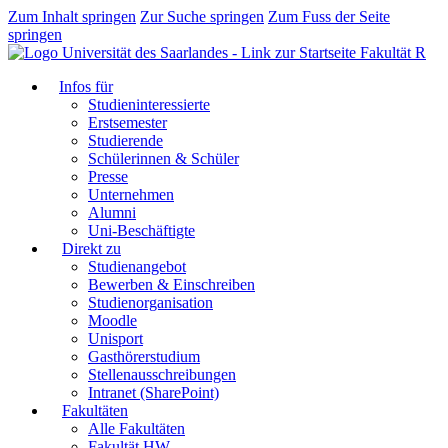
Zum Inhalt springen
Zur Suche springen
Zum Fuss der Seite
springen
Fakultät R
Infos für
Studieninteressierte
Erstsemester
Studierende
Schülerinnen & Schüler
Presse
Unternehmen
Alumni
Uni-Beschäftigte
Direkt zu
Studienangebot
Bewerben & Einschreiben
Studienorganisation
Moodle
Unisport
Gasthörerstudium
Stellenausschreibungen
Intranet (SharePoint)
Fakultäten
Alle Fakultäten
Fakultät HW