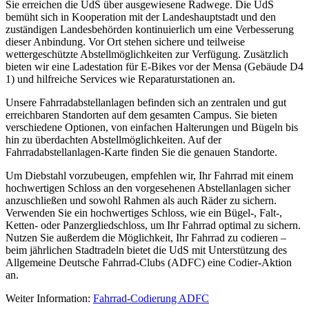
Sie erreichen die UdS über ausgewiesene Radwege. Die UdS
bemüht sich in Kooperation mit der Landeshauptstadt und den
zuständigen Landesbehörden kontinuierlich um eine Verbesserung
dieser Anbindung. Vor Ort stehen sichere und teilweise
wettergeschützte Abstellmöglichkeiten zur Verfügung. Zusätzlich
bieten wir eine Ladestation für E-Bikes vor der Mensa (Gebäude D4
1) und hilfreiche Services wie Reparaturstationen an.
Unsere Fahrradabstellanlagen befinden sich an zentralen und gut
erreichbaren Standorten auf dem gesamten Campus. Sie bieten
verschiedene Optionen, von einfachen Halterungen und Bügeln bis
hin zu überdachten Abstellmöglichkeiten. Auf der
Fahrradabstellanlagen-Karte finden Sie die genauen Standorte.
Um Diebstahl vorzubeugen, empfehlen wir, Ihr Fahrrad mit einem
hochwertigen Schloss an den vorgesehenen Abstellanlagen sicher
anzuschließen und sowohl Rahmen als auch Räder zu sichern.
Verwenden Sie ein hochwertiges Schloss, wie ein Bügel-, Falt-,
Ketten- oder Panzergliedschloss, um Ihr Fahrrad optimal zu sichern.
Nutzen Sie außerdem die Möglichkeit, Ihr Fahrrad zu codieren –
beim jährlichen Stadtradeln bietet die UdS mit Unterstützung des
Allgemeine Deutsche Fahrrad-Clubs (ADFC) eine Codier-Aktion
an.
Weiter Information:
Fahrrad-Codierung ADFC