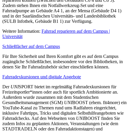
reparieren können (zwischen den Gebäuden C6 4 und C6 5).
Zudem stehen Ihnen ein Notfallwerkzeug-Set und eine
Fahrradpumpe an Gebäude A4 1, an der Mensa (Gebäude D4 1)
und in der Saarländischen Universitäts- und Landesbibliothek
(SULB Infothek, Gebäude B1 1) zur Verfügung.
Weitere Information:
Fahrrad reparieren auf dem Campus |
Universität
Schließfächer auf dem Campus
Für Ihre Sicherheit und Ihren Komfort gibt es auf dem Campus
zugängliche Schließfächer, insbesondere vor den Bibliotheken, in
denen Sie Ihr Fahrradzubehör sicher einschließen können.
Fahrradexkursionen und digitale Angebote
Der
UNI
SPORT bietet im regelmäßig Fahrradexkursionen für
Freizeitsportler*innen oder auch für sportlich Ambitionierte an.
Außerdem wurde zusammen mit dem Studentischen
Gesundheitsmanagement (SGM)
UNI
BOOST (ehem. fit4more) ein
YouTube-Kanal zu Themen rund ums Radfahren eingerichtet,
inklusive Fahrtipps, Tricks und digitalen Selbsthilfeangeboten wie
Fahrradchecks. Auf den Webseiten von
UNI
BOOST finden Sie
zudem Infos zu geplanten Aktionen, Veranstaltungen (wie dem
STADTRADELN oder den Fahrradaktionstagen) und