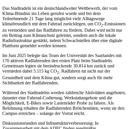
Das Stadtradeln ist ein deutschlandweiter Wettbewerb, der vom
Klima-Bündnis ins Leben gerufen wurde und bei dem
Teilnehmende 21 Tage lang möglichst viele Alltagswege
klimafreundlich mit dem Fahrrad zurücklegen, um CO
-Emissionen
2
zu vermeiden und das Radfahren zu fördern. Dabei wird nicht nur
ein Beitrag zum Klimaschutz geleistet, sondern auch die lokale
Radinfrastruktur gestärkt, indem Schwachstellen über eine digitale
Plattform gemeldet werden können.
Im Juni 2025 belegte das Team der Universität des Saarlandes mit
170 aktiven Radfahrenden den ersten Platz beim Stadtradeln.
Gemeinsam legten sie beeindruckende 30.814 km zurück und
vermieden dabei 5.115 kg CO
. Radfahren tut nicht nur der
2
Gesundheit und dem Klima gut, sondern sorgt auch für mehr
Sichtbarkeit der Radfahrenden.
Während des Stadtradelns werden zahlreiche Aktivitäten angeboten,
darunter eine Fahrrad-Codierung, Werkstattangebote und die
Möglichkeit, E-Bikes sowie Lastenräder Probe zu fahren. Als
Belohnung erhalten die Radfahrenden Brötchentüten, wenn sie den
Campus erreichen – solange der Vorrat reicht.
Diskussionsrunden und Infrastrukturverbesserung: In
Zusammenarbeit mit dem ADFC finden regelmäßig