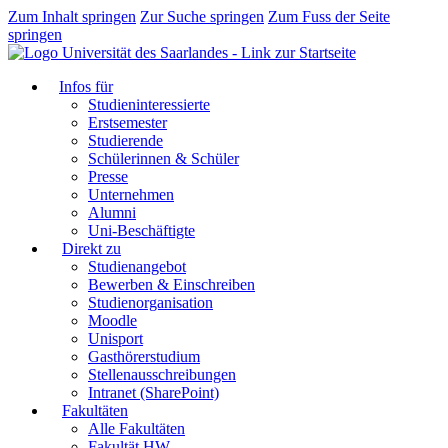
Zum Inhalt springen
Zur Suche springen
Zum Fuss der Seite
springen
Infos für
Studieninteressierte
Erstsemester
Studierende
Schülerinnen & Schüler
Presse
Unternehmen
Alumni
Uni-Beschäftigte
Direkt zu
Studienangebot
Bewerben & Einschreiben
Studienorganisation
Moodle
Unisport
Gasthörerstudium
Stellenausschreibungen
Intranet (SharePoint)
Fakultäten
Alle Fakultäten
Fakultät HW