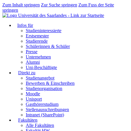
Zum Inhalt springen
Zur Suche springen
Zum Fuss der Seite
springen
Infos für
Studieninteressierte
Erstsemester
Studierende
Schülerinnen & Schüler
Presse
Unternehmen
Alumni
Uni-Beschäftigte
Direkt zu
Studienangebot
Bewerben & Einschreiben
Studienorganisation
Moodle
Unisport
Gasthörerstudium
Stellenausschreibungen
Intranet (SharePoint)
Fakultäten
Alle Fakultäten
Fakultät HW