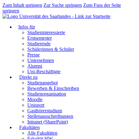
Zum Inhalt springen
Zur Suche springen
Zum Fuss der Seite
springen
Infos für
Studieninteressierte
Erstsemester
Studierende
Schülerinnen & Schüler
Presse
Unternehmen
Alumni
Uni-Beschäftigte
Direkt zu
Studienangebot
Bewerben & Einschreiben
Studienorganisation
Moodle
Unisport
Gasthörerstudium
Stellenausschreibungen
Intranet (SharePoint)
Fakultäten
Alle Fakultäten
Fakultät HW