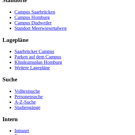
Standorte
Campus Saarbrücken
Campus Homburg
Campus Dudweiler
Standort Meerwiesertalweg
Lagepläne
Saarbrücker Campus
Parken auf dem Campus
Klinikumsplan Homburg
Weitere Lagepläne
Suche
Volltextsuche
Personensuche
A-Z-Suche
Studiengänge
Intern
Intranet