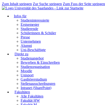
Zum Inhalt springen
Zur Suche springen
Zum Fuss der Seite springen
Infos für
Studieninteressierte
Erstsemester
Studierende
Schülerinnen & Schüler
Presse
Unternehmen
Alumni
Uni-Beschäftigte
Direkt zu
Studienangebot
Bewerben & Einschreiben
Studienorganisation
Moodle
Unisport
Gasthörerstudium
Stellenausschreibungen
Intranet (SharePoint)
Fakultäten
Alle Fakultäten
Fakultät HW
Fakultät M