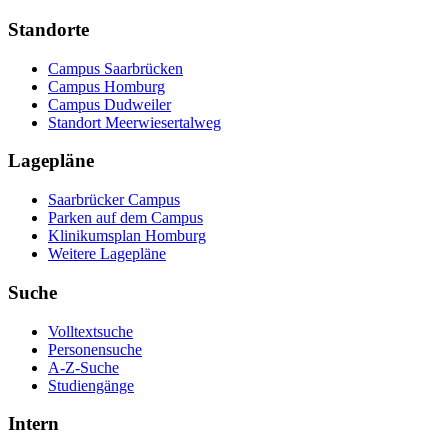
Standorte
Campus Saarbrücken
Campus Homburg
Campus Dudweiler
Standort Meerwiesertalweg
Lagepläne
Saarbrücker Campus
Parken auf dem Campus
Klinikumsplan Homburg
Weitere Lagepläne
Suche
Volltextsuche
Personensuche
A-Z-Suche
Studiengänge
Intern