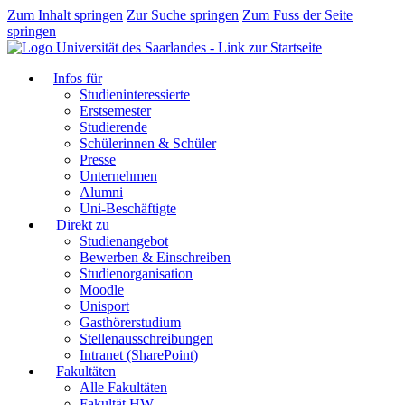
Zum Inhalt springen
Zur Suche springen
Zum Fuss der Seite
springen
Infos für
Studieninteressierte
Erstsemester
Studierende
Schülerinnen & Schüler
Presse
Unternehmen
Alumni
Uni-Beschäftigte
Direkt zu
Studienangebot
Bewerben & Einschreiben
Studienorganisation
Moodle
Unisport
Gasthörerstudium
Stellenausschreibungen
Intranet (SharePoint)
Fakultäten
Alle Fakultäten
Fakultät HW