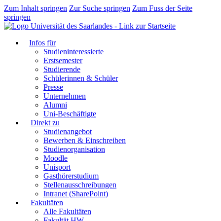
Zum Inhalt springen
Zur Suche springen
Zum Fuss der Seite
springen
Infos für
Studieninteressierte
Erstsemester
Studierende
Schülerinnen & Schüler
Presse
Unternehmen
Alumni
Uni-Beschäftigte
Direkt zu
Studienangebot
Bewerben & Einschreiben
Studienorganisation
Moodle
Unisport
Gasthörerstudium
Stellenausschreibungen
Intranet (SharePoint)
Fakultäten
Alle Fakultäten
Fakultät HW