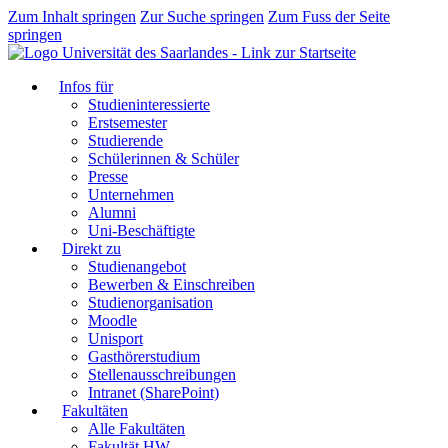
Zum Inhalt springen
Zur Suche springen
Zum Fuss der Seite
springen
Infos für
Studieninteressierte
Erstsemester
Studierende
Schülerinnen & Schüler
Presse
Unternehmen
Alumni
Uni-Beschäftigte
Direkt zu
Studienangebot
Bewerben & Einschreiben
Studienorganisation
Moodle
Unisport
Gasthörerstudium
Stellenausschreibungen
Intranet (SharePoint)
Fakultäten
Alle Fakultäten
Fakultät HW