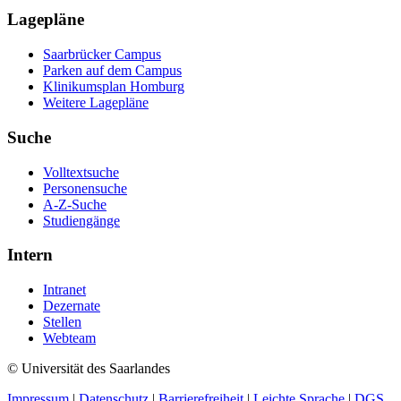
Lagepläne
Saarbrücker Campus
Parken auf dem Campus
Klinikumsplan Homburg
Weitere Lagepläne
Suche
Volltextsuche
Personensuche
A-Z-Suche
Studiengänge
Intern
Intranet
Dezernate
Stellen
Webteam
© Universität des Saarlandes
Impressum
|
Datenschutz
|
Barrierefreiheit
|
Leichte Sprache
|
DGS