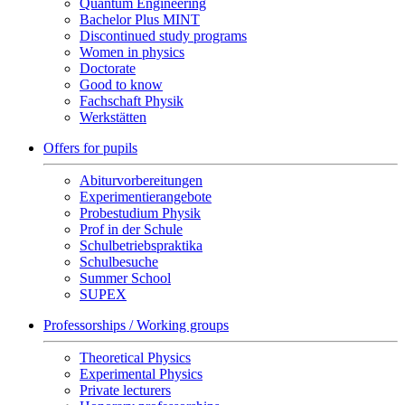
Quantum Engineering
Bachelor Plus MINT
Discontinued study programs
Women in physics
Doctorate
Good to know
Fachschaft Physik
Werkstätten
Offers for pupils
Abiturvorbereitungen
Experimentierangebote
Probestudium Physik
Prof in der Schule
Schulbetriebspraktika
Schulbesuche
Summer School
SUPEX
Professorships / Working groups
Theoretical Physics
Experimental Physics
Private lecturers