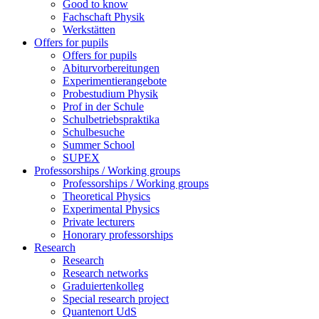
Good to know
Fachschaft Physik
Werkstätten
Offers for pupils
Offers for pupils
Abiturvorbereitungen
Experimentierangebote
Probestudium Physik
Prof in der Schule
Schulbetriebspraktika
Schulbesuche
Summer School
SUPEX
Professorships / Working groups
Professorships / Working groups
Theoretical Physics
Experimental Physics
Private lecturers
Honorary professorships
Research
Research
Research networks
Graduiertenkolleg
Special research project
Quantenort UdS