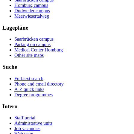
Homburg campus
Dudweiler campus
Meerwiesertalweg
Lagepläne
Saarbrücken campus
Parking on campus
Medical Center Homburg
Other site maps
Suche
Full-text search
Phone and email directory
A-Z quick links
Degree programmes
Intern
Staff portal
Administrative units
Job vacancies
Web team