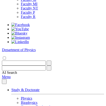
Faculty MI
Faculty NT
Faculty P
Faculty R
Department of Physics
AI
Search
Menu
Study & Doctorate
Physics
Biophysics