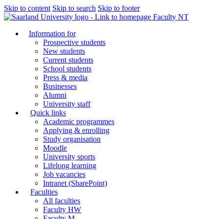
Skip to content
Skip to search
Skip to footer
Faculty NT
Information for
Prospective students
New students
Current students
School students
Press & media
Businesses
Alumni
University staff
Quick links
Academic programmes
Applying & enrolling
Study organisation
Moodle
University sports
Lifelong learning
Job vacancies
Intranet (SharePoint)
Faculties
All faculties
Faculty HW
Faculty M