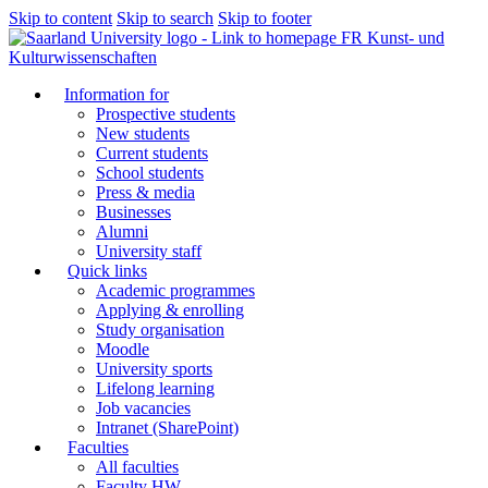
Skip to content
Skip to search
Skip to footer
FR Kunst- und
Kulturwissenschaften
Information for
Prospective students
New students
Current students
School students
Press & media
Businesses
Alumni
University staff
Quick links
Academic programmes
Applying & enrolling
Study organisation
Moodle
University sports
Lifelong learning
Job vacancies
Intranet (SharePoint)
Faculties
All faculties
Faculty HW