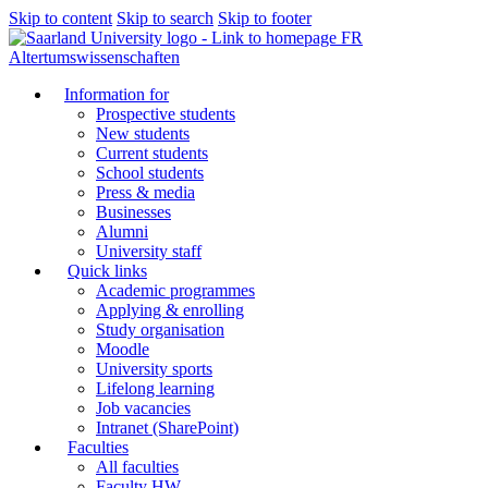
Skip to content
Skip to search
Skip to footer
FR
Altertumswissenschaften
Information for
Prospective students
New students
Current students
School students
Press & media
Businesses
Alumni
University staff
Quick links
Academic programmes
Applying & enrolling
Study organisation
Moodle
University sports
Lifelong learning
Job vacancies
Intranet (SharePoint)
Faculties
All faculties
Faculty HW