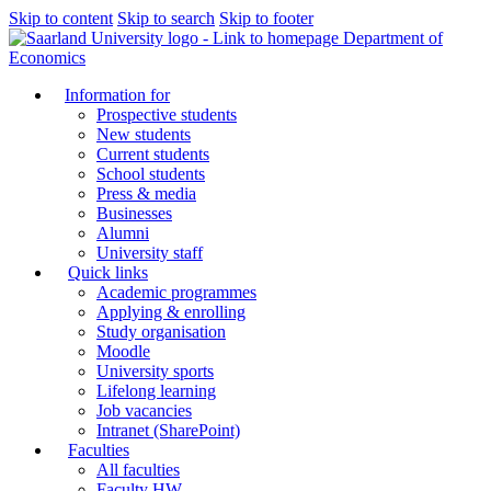
Skip to content
Skip to search
Skip to footer
Department of
Economics
Information for
Prospective students
New students
Current students
School students
Press & media
Businesses
Alumni
University staff
Quick links
Academic programmes
Applying & enrolling
Study organisation
Moodle
University sports
Lifelong learning
Job vacancies
Intranet (SharePoint)
Faculties
All faculties
Faculty HW