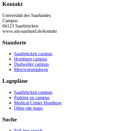
Kontakt
Universität des Saarlandes
Campus
66123 Saarbrücken
www.uni-saarland.de/kontakt
Standorte
Saarbrücken campus
Homburg campus
Dudweiler campus
Meerwiesertalweg
Lagepläne
Saarbrücken campus
Parking on campus
Medical Center Homburg
Other site maps
Suche
Full-text search