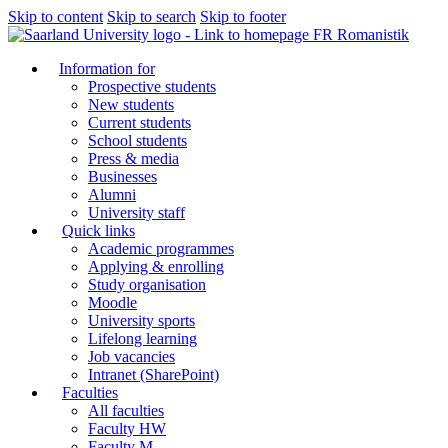
Skip to content
Skip to search
Skip to footer
FR Romanistik
Information for
Prospective students
New students
Current students
School students
Press & media
Businesses
Alumni
University staff
Quick links
Academic programmes
Applying & enrolling
Study organisation
Moodle
University sports
Lifelong learning
Job vacancies
Intranet (SharePoint)
Faculties
All faculties
Faculty HW
Faculty M