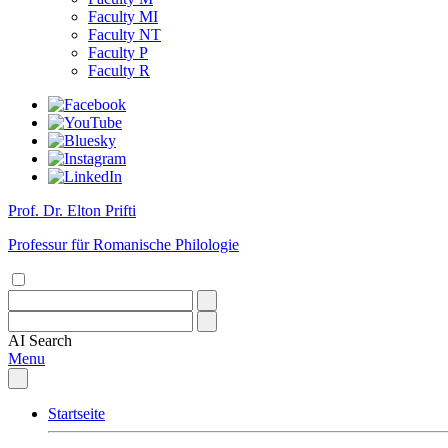
Faculty MI
Faculty NT
Faculty P
Faculty R
Prof. Dr. Elton Prifti
Professur für Romanische Philologie
AI
Search
Menu
Startseite