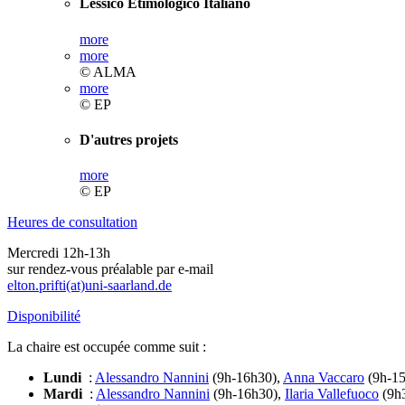
Lessico Etimologico Italiano
more
more
© ALMA
more
© EP
D'autres projets
more
© EP
Heures de consultation
Mercredi 12h-13h
sur rendez-vous préalable par e-mail
elton.prifti(at)uni-saarland.de
Disponibilité
La chaire est occupée comme suit :
Lundi
:
Alessandro Nannini
(9h-16h30),
Anna Vaccaro
(9h-15
Mardi
:
Alessandro Nannini
(9h-16h30),
Ilaria Vallefuoco
(9h