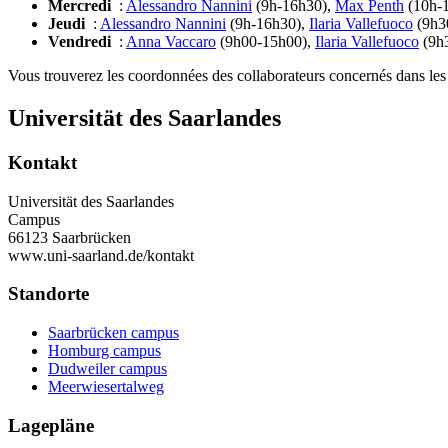
Mercredi
:
Alessandro Nannini
(9h-16h30),
Max Penth
(10h-
Jeudi
:
Alessandro Nannini
(9h-16h30),
Ilaria Vallefuoco
(9h3
Vendredi
:
Anna Vaccaro
(9h00-15h00),
Ilaria Vallefuoco
(9h
Vous trouverez les coordonnées des collaborateurs concernés dans les 
Universität des Saarlandes
Kontakt
Universität des Saarlandes
Campus
66123 Saarbrücken
www.uni-saarland.de/kontakt
Standorte
Saarbrücken campus
Homburg campus
Dudweiler campus
Meerwiesertalweg
Lagepläne