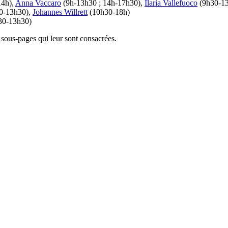
14h),
Anna Vaccaro
(9h-13h30 ; 14h-17h30),
Ilaria Vallefuoco
(9h30-1
0-13h30),
Johannes Willrett
(10h30-18h)
30-13h30)
sous-pages qui leur sont consacrées.