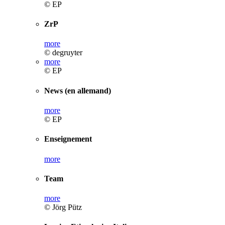
© EP
ZrP
more
© degruyter
more
© EP
News (en allemand)
more
© EP
Enseignement
more
Team
more
© Jörg Pütz