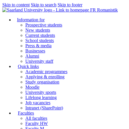
Skip to content
Skip to search
Skip to footer
FR Romanistik
Information for
Prospective students
New students
Current students
School students
Press & media
Businesses
Alumni
University staff
Quick links
Academic programmes
Applying & enrolling
Study organisation
Moodle
University sports
Lifelong learning
Job vacancies
Intranet (SharePoint)
Faculties
All faculties
Faculty HW
Faculty M