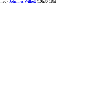
3h30),
Johannes Willrett
(10h30-18h)