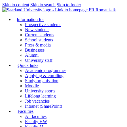
Skip to content
Skip to search
Skip to footer
FR Romanistik
Information for
Prospective students
New students
Current students
School students
Press & media
Businesses
Alumni
University staff
Quick links
Academic programmes
Applying & enrolling
Study organisation
Moodle
University sports
Lifelong learning
Job vacancies
Intranet (SharePoint)
Faculties
All faculties
Faculty HW
Faculty M