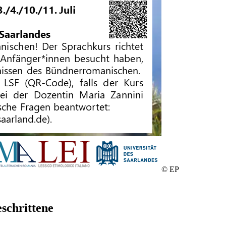
© EP
schrittene