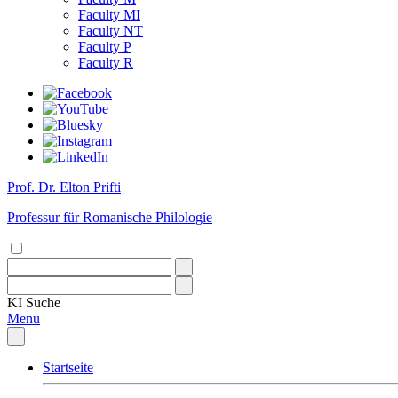
Faculty MI
Faculty NT
Faculty P
Faculty R
Prof. Dr. Elton Prifti
Professur für Romanische Philologie
KI
Suche
Menu
Startseite