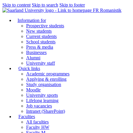
Skip to content
Skip to search
Skip to footer
FR Romanistik
Information for
Prospective students
New students
Current students
School students
Press & media
Businesses
Alumni
University staff
Quick links
Academic programmes
Applying & enrolling
Study organisation
Moodle
University sports
Lifelong learning
Job vacancies
Intranet (SharePoint)
Faculties
All faculties
Faculty HW
Faculty M