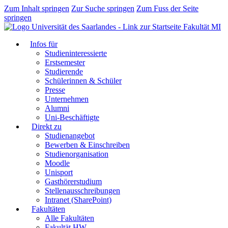
Zum Inhalt springen
Zur Suche springen
Zum Fuss der Seite
springen
Fakultät MI
Infos für
Studieninteressierte
Erstsemester
Studierende
Schülerinnen & Schüler
Presse
Unternehmen
Alumni
Uni-Beschäftigte
Direkt zu
Studienangebot
Bewerben & Einschreiben
Studienorganisation
Moodle
Unisport
Gasthörerstudium
Stellenausschreibungen
Intranet (SharePoint)
Fakultäten
Alle Fakultäten
Fakultät HW