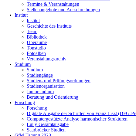
Termine & Veranstaltungen
Stellenangebote und Ausschreibungen
Institut
Institut
Geschichte des Instituts
Team
Bibliothek
Überäume
Tonstudio
Fotoalben
Veranstaltungsarchiv
Studium
Studium
Studiengänge
Studien- und Prüfungsordnungen
Studienorganisation
Juniorstudium
Beratung und Orientierung
Forschung
Forschung
Digitale Ausgabe der Schriften von Franz Liszt (DFG-Pr
Computergestützte Analyse harmonischer Strukturen
Lully-Gesamtausgabe
Saarbrücker Studien
GfM-Tagung 2023