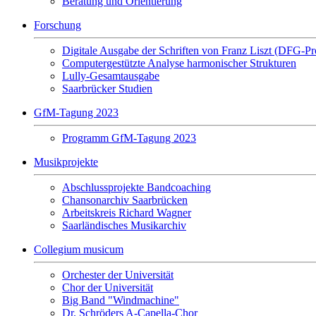
Beratung und Orientierung
Forschung
Digitale Ausgabe der Schriften von Franz Liszt (DFG-Pr
Computergestützte Analyse harmonischer Strukturen
Lully-Gesamtausgabe
Saarbrücker Studien
GfM-Tagung 2023
Programm GfM-Tagung 2023
Musikprojekte
Abschlussprojekte Bandcoaching
Chansonarchiv Saarbrücken
Arbeitskreis Richard Wagner
Saarländisches Musikarchiv
Collegium musicum
Orchester der Universität
Chor der Universität
Big Band "Windmachine"
Dr. Schröders A-Capella-Chor