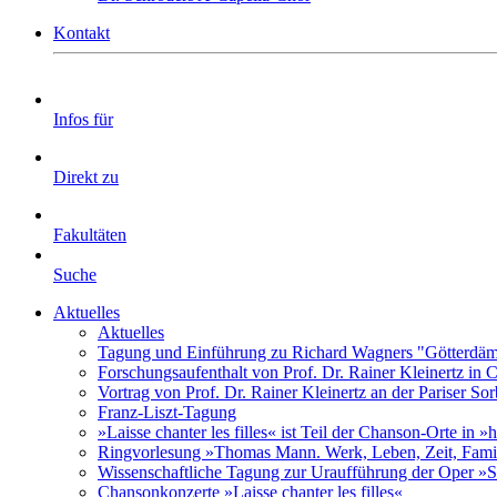
Kontakt
Infos für
Direkt zu
Fakultäten
Suche
Aktuelles
Aktuelles
Tagung und Einführung zu Richard Wagners "Götterdäm
Forschungsaufenthalt von Prof. Dr. Rainer Kleinertz in
Vortrag von Prof. Dr. Rainer Kleinertz an der Pariser So
Franz-Liszt-Tagung
»Laisse chanter les filles« ist Teil der Chanson-Orte in 
Ringvorlesung »Thomas Mann. Werk, Leben, Zeit, Fami
Wissenschaftliche Tagung zur Uraufführung der Oper »S
Chansonkonzerte »Laisse chanter les filles«