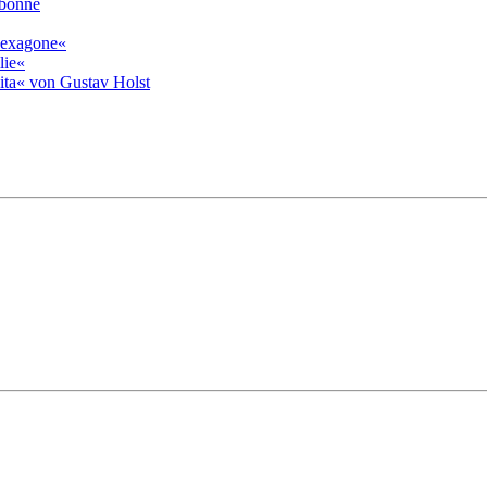
rbonne
»hexagone«
lie«
ita« von Gustav Holst