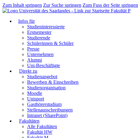
Zum Inhalt springen
Zur Suche springen
Zum Fuss der Seite springen
Fakultät P
Infos für
Studieninteressierte
Erstsemester
Studierende
Schülerinnen & Schüler
Presse
Unternehmen
Alumni
Uni-Beschäftigte
Direkt zu
Studienangebot
Bewerben & Einschreiben
Studienorganisation
Moodle
Unisport
Gasthörerstudium
Stellenausschreibungen
Intranet (SharePoint)
Fakultäten
Alle Fakultäten
Fakultät HW
Fakultät M