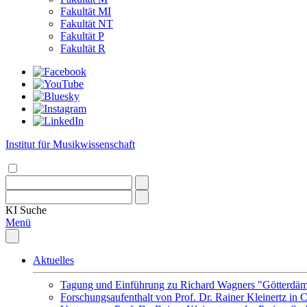
Fakultät MI
Fakultät NT
Fakultät P
Fakultät R
Institut für Musikwissenschaft
KI
Suche
Menü
Aktuelles
Tagung und Einführung zu Richard Wagners "Götterdäm
Forschungsaufenthalt von Prof. Dr. Rainer Kleinertz in