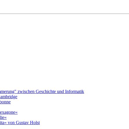
merung" zwischen Geschichte und Informatik
 Cambridge
rbonne
»hexagone«
lie«
ita« von Gustav Holst