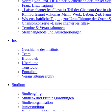
Vortrag von Prof. Dr. Rainer Kleinertz an der Pariser So
Franz-Liszt-Tagung
»Laisse chanter les filles« ist Teil der Chanson-Orte in 
Ringvorlesung »Thomas Mann. Werk, Leben, Zeit, Fami
Wissenschaftliche Tagung zur Uraufführung der Oper »S
Chansonkonzerte »Laisse chanter les filles«
Termine & Veranstaltungen
Stellenangebote und Ausschreibungen
Institut
Geschichte des Instituts
Team
Bibliothek
Überäume
Tonstudio
Fotoalben
Veranstaltungsarchiv
Studium
Studiengänge
Studien- und Prüfungsordnungen
Studienorganisation
Juniorstudium