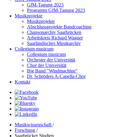
GfM-Tagung 2023
Programm GfM-Tagung 2023
Musikprojekte
Musikprojekte
Abschlussprojekte Bandcoaching
Chansonarchiv Saarbrücken
Arbeitskreis Richard Wagner
Saarländisches Musikarchiv
Collegium musicum
Collegium musicum
Orchester der Universität
Chor der Universität
Big Band "Windmachine"
Dr. Schröders A-Capella-Chor
Kontakt
Musikwissenschaft
/
Forschung
/
Saarbrücker Studien