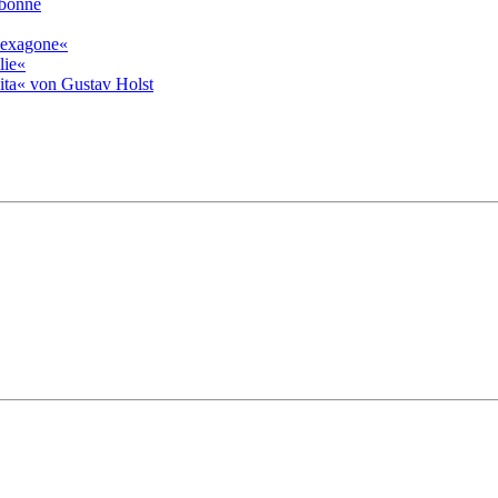
rbonne
»hexagone«
lie«
ita« von Gustav Holst