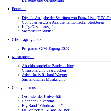
Beratung und Orientierung
Forschung
Digitale Ausgabe der Schriften von Franz Liszt (DFG-Pr
Computergestützte Analyse harmonischer Strukturen
Lully-Gesamtausgabe
Saarbrücker Studien
GfM-Tagung 2023
Programm GfM-Tagung 2023
Musikprojekte
Abschlussprojekte Bandcoaching
Chansonarchiv Saarbrücken
Arbeitskreis Richard Wagner
Saarländisches Musikarchiv
Collegium musicum
Orchester der Universität
Chor der Universität
Big Band "Windmachine"
Dr. Schröders A-Capella-Chor