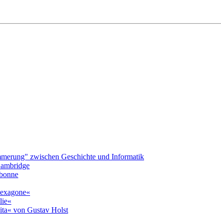
merung" zwischen Geschichte und Informatik
 Cambridge
rbonne
»hexagone«
lie«
ita« von Gustav Holst