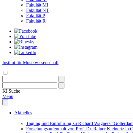
Fakultät MI
Fakultät NT
Fakultät P
Fakultät R
Institut für Musikwissenschaft
KI
Suche
Menü
Aktuelles
Tagung und Einführung zu Richard Wagners "Götterdäm
Forschungsaufenthalt von Prof. Dr. Rainer Kleinertz in