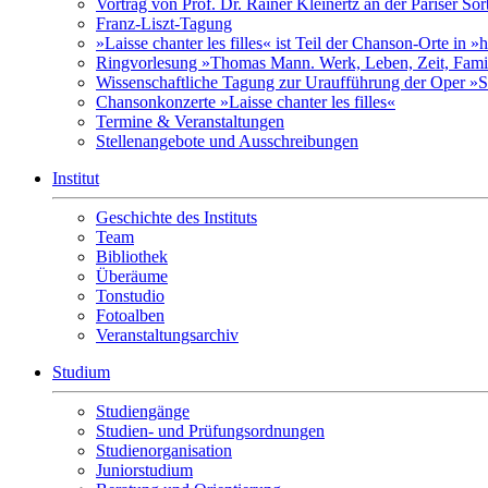
Vortrag von Prof. Dr. Rainer Kleinertz an der Pariser So
Franz-Liszt-Tagung
»Laisse chanter les filles« ist Teil der Chanson-Orte in 
Ringvorlesung »Thomas Mann. Werk, Leben, Zeit, Fami
Wissenschaftliche Tagung zur Uraufführung der Oper »S
Chansonkonzerte »Laisse chanter les filles«
Termine & Veranstaltungen
Stellenangebote und Ausschreibungen
Institut
Geschichte des Instituts
Team
Bibliothek
Überäume
Tonstudio
Fotoalben
Veranstaltungsarchiv
Studium
Studiengänge
Studien- und Prüfungsordnungen
Studienorganisation
Juniorstudium