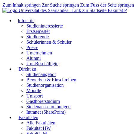
Zum Inhalt springen
Zur Suche springen
Zum Fuss der Seite springen
Fakultät P
Infos für
Studieninteressierte
Erstsemester
Studierende
Schülerinnen & Schüler
Presse
Unternehmen
Alumni
Uni-Beschäftigte
Direkt zu
Studienangebot
Bewerben & Einschreiben
Studienorganisation
Moodle
Unisport
Gasthörerstudium
Stellenausschreibungen
Intranet (SharePoint)
Fakultäten
Alle Fakultäten
Fakultät HW
Fakultät M