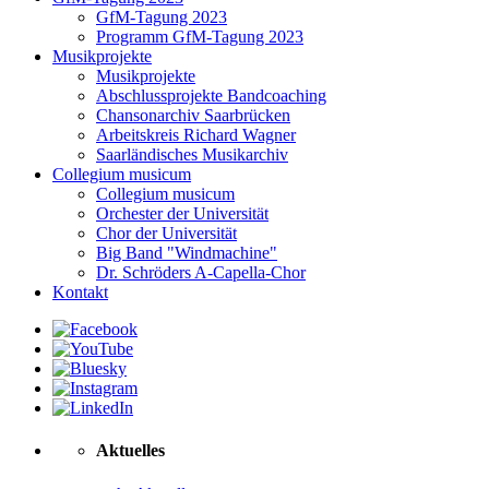
GfM-Tagung 2023
Programm GfM-Tagung 2023
Musikprojekte
Musikprojekte
Abschlussprojekte Bandcoaching
Chansonarchiv Saarbrücken
Arbeitskreis Richard Wagner
Saarländisches Musikarchiv
Collegium musicum
Collegium musicum
Orchester der Universität
Chor der Universität
Big Band "Windmachine"
Dr. Schröders A-Capella-Chor
Kontakt
Aktuelles