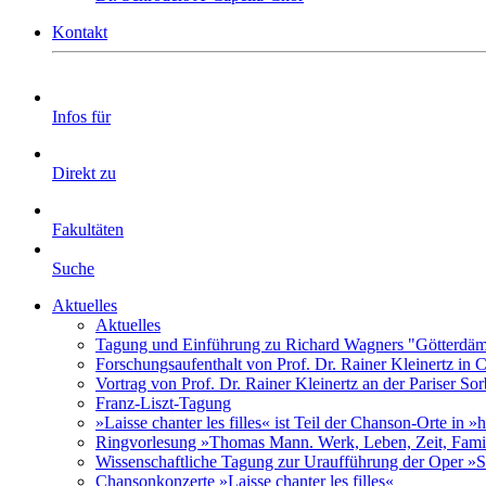
Kontakt
Infos für
Direkt zu
Fakultäten
Suche
Aktuelles
Aktuelles
Tagung und Einführung zu Richard Wagners "Götterdäm
Forschungsaufenthalt von Prof. Dr. Rainer Kleinertz in
Vortrag von Prof. Dr. Rainer Kleinertz an der Pariser So
Franz-Liszt-Tagung
»Laisse chanter les filles« ist Teil der Chanson-Orte in 
Ringvorlesung »Thomas Mann. Werk, Leben, Zeit, Fami
Wissenschaftliche Tagung zur Uraufführung der Oper »S
Chansonkonzerte »Laisse chanter les filles«