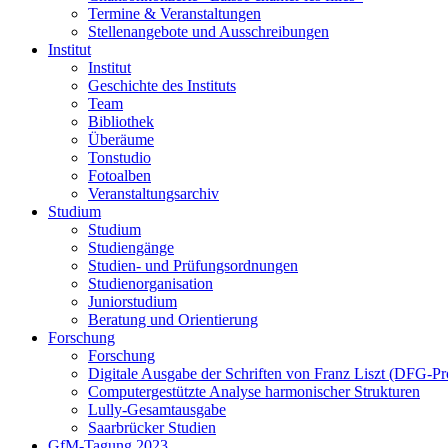
Termine & Veranstaltungen
Stellenangebote und Ausschreibungen
Institut
Institut
Geschichte des Instituts
Team
Bibliothek
Überäume
Tonstudio
Fotoalben
Veranstaltungsarchiv
Studium
Studium
Studiengänge
Studien- und Prüfungsordnungen
Studienorganisation
Juniorstudium
Beratung und Orientierung
Forschung
Forschung
Digitale Ausgabe der Schriften von Franz Liszt (DFG-Pr
Computergestützte Analyse harmonischer Strukturen
Lully-Gesamtausgabe
Saarbrücker Studien
GfM-Tagung 2023