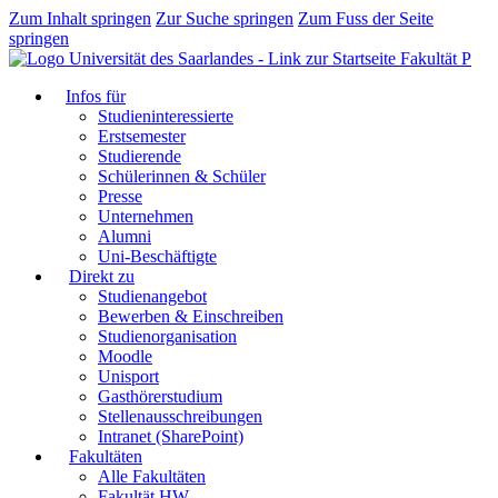
Zum Inhalt springen
Zur Suche springen
Zum Fuss der Seite
springen
Fakultät P
Infos für
Studieninteressierte
Erstsemester
Studierende
Schülerinnen & Schüler
Presse
Unternehmen
Alumni
Uni-Beschäftigte
Direkt zu
Studienangebot
Bewerben & Einschreiben
Studienorganisation
Moodle
Unisport
Gasthörerstudium
Stellenausschreibungen
Intranet (SharePoint)
Fakultäten
Alle Fakultäten
Fakultät HW