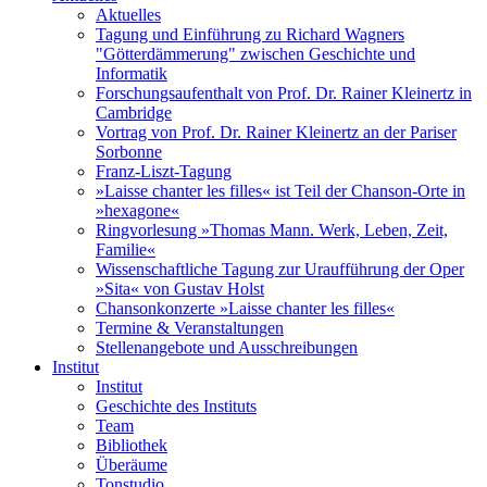
Aktuelles
Tagung und Einführung zu Richard Wagners
"Götterdämmerung" zwischen Geschichte und
Informatik
Forschungsaufenthalt von Prof. Dr. Rainer Kleinertz in
Cambridge
Vortrag von Prof. Dr. Rainer Kleinertz an der Pariser
Sorbonne
Franz-Liszt-Tagung
»Laisse chanter les filles« ist Teil der Chanson-Orte in
»hexagone«
Ringvorlesung »Thomas Mann. Werk, Leben, Zeit,
Familie«
Wissenschaftliche Tagung zur Uraufführung der Oper
»Sita« von Gustav Holst
Chansonkonzerte »Laisse chanter les filles«
Termine & Veranstaltungen
Stellenangebote und Ausschreibungen
Institut
Institut
Geschichte des Instituts
Team
Bibliothek
Überäume
Tonstudio