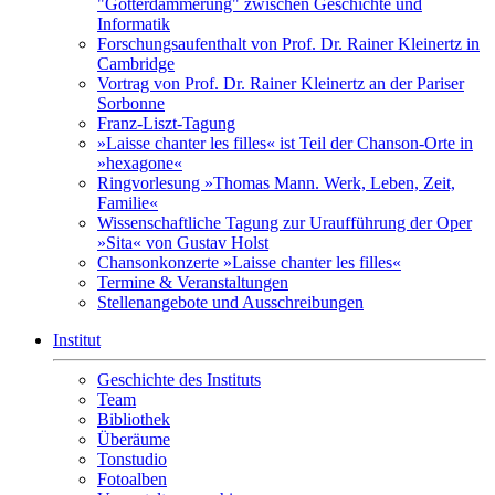
"Götterdämmerung" zwischen Geschichte und
Informatik
Forschungsaufenthalt von Prof. Dr. Rainer Kleinertz in
Cambridge
Vortrag von Prof. Dr. Rainer Kleinertz an der Pariser
Sorbonne
Franz-Liszt-Tagung
»Laisse chanter les filles« ist Teil der Chanson-Orte in
»hexagone«
Ringvorlesung »Thomas Mann. Werk, Leben, Zeit,
Familie«
Wissenschaftliche Tagung zur Uraufführung der Oper
»Sita« von Gustav Holst
Chansonkonzerte »Laisse chanter les filles«
Termine & Veranstaltungen
Stellenangebote und Ausschreibungen
Institut
Geschichte des Instituts
Team
Bibliothek
Überäume
Tonstudio
Fotoalben