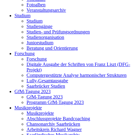
Fotoalben
Veranstaltungsarchiv
Studium
Studium
Studiengänge
Studien- und Prüfungsordnungen
Studienorganisation
Juniorstudium
Beratung und Orientierung
Forschung
Forschung
Digitale Ausgabe der Schriften von Franz Liszt (DFG-
Projekt)
Computergestützte Analyse harmonischer Strukturen
Lully-Gesamtausgabe
Saarbrücker Studien
GfM-Tagung 2023
GfM-Tagung 2023
Programm GfM-Tagung 2023
Musikprojekte
Musikprojekte
Abschlussprojekte Bandcoaching
Chansonarchiv Saarbrücken
Arbeitskreis Richard Wagner
Saarländisches Musikarchiv