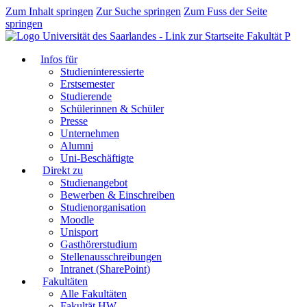
Zum Inhalt springen
Zur Suche springen
Zum Fuss der Seite
springen
Fakultät P
Infos für
Studieninteressierte
Erstsemester
Studierende
Schülerinnen & Schüler
Presse
Unternehmen
Alumni
Uni-Beschäftigte
Direkt zu
Studienangebot
Bewerben & Einschreiben
Studienorganisation
Moodle
Unisport
Gasthörerstudium
Stellenausschreibungen
Intranet (SharePoint)
Fakultäten
Alle Fakultäten
Fakultät HW