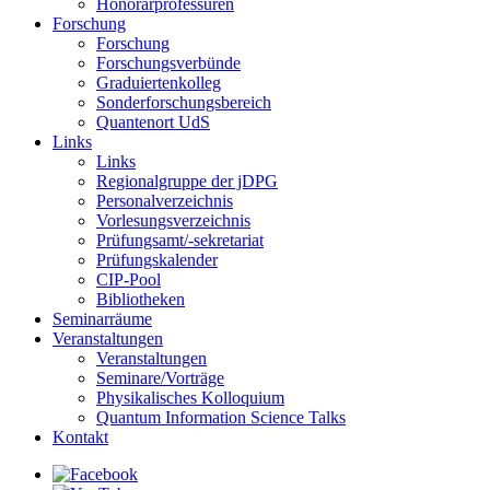
Honorarprofessuren
Forschung
Forschung
Forschungsverbünde
Graduiertenkolleg
Sonderforschungsbereich
Quantenort UdS
Links
Links
Regionalgruppe der jDPG
Personalverzeichnis
Vorlesungsverzeichnis
Prüfungsamt/-sekretariat
Prüfungskalender
CIP-Pool
Bibliotheken
Seminarräume
Veranstaltungen
Veranstaltungen
Seminare/Vorträge
Physikalisches Kolloquium
Quantum Information Science Talks
Kontakt