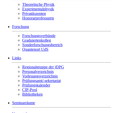
Theoretische Physik
Experimentalphysik
Privatdozenten
Honorarprofessuren
Forschung
Forschungsverbünde
Graduiertenkolleg
Sonderforschungsbereich
Quantenort UdS
Links
Regionalgruppe der jDPG
Personalverzeichnis
Vorlesungsverzeichnis
Prüfungsamt/-sekretariat
Prüfungskalender
CIP-Pool
Bibliotheken
Seminarräume