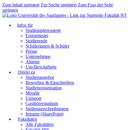
Zum Inhalt springen
Zur Suche springen
Zum Fuss der Seite
springen
Fakultät NT
Infos für
Studieninteressierte
Erstsemester
Studierende
Schülerinnen & Schüler
Presse
Unternehmen
Alumni
Uni-Beschäftigte
Direkt zu
Studienangebot
Bewerben & Einschreiben
Studienorganisation
Moodle
Unisport
Gasthörerstudium
Stellenausschreibungen
Intranet (SharePoint)
Fakultäten
Alle Fakultäten
Fakultät HW