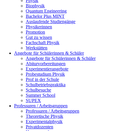
Physik
Biophysik
Quantum Engineering
Bachelor Plus MINT
Auslaufende Studiengänge
Physikerinnen
Promotion
Gut zu wissen
Fachschaft Physik
Werkstätten
Angebote für Schülerinnen & Schüler
Angebote für Schülerinnen & Schüler
Abiturvorbereitungen
Experimentierangebote
Probestudium Physik
Prof in der Schule
Schulbetriebspraktika
Schulbesuche
Summer School
SUPEX
Professuren / Arbeitsgruppen
Professuren / Arbeitsgruppen
Theoretische Physik
Experimentalphysik
Privatdozenten