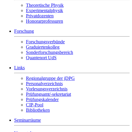
Theoretische Physik
Experimentalphysik
Privatdozenten
Honorarprofessuren
Forschung
Forschungsverbünde
Graduiertenkolleg
Sonderforschungsbereich
Quantenort UdS
Links
Regionalgruppe der jDPG
Personalverzeichnis
Vorlesungsverzeichnis
Prüfungsamt/-sekretariat
Prüfungskalender
CIP-Pool
Bibliotheken
Seminarräume