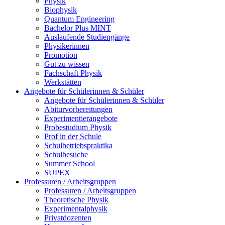
Physik
Biophysik
Quantum Engineering
Bachelor Plus MINT
Auslaufende Studiengänge
Physikerinnen
Promotion
Gut zu wissen
Fachschaft Physik
Werkstätten
Angebote für Schülerinnen & Schüler
Angebote für Schülerinnen & Schüler
Abiturvorbereitungen
Experimentierangebote
Probestudium Physik
Prof in der Schule
Schulbetriebspraktika
Schulbesuche
Summer School
SUPEX
Professuren / Arbeitsgruppen
Professuren / Arbeitsgruppen
Theoretische Physik
Experimentalphysik
Privatdozenten