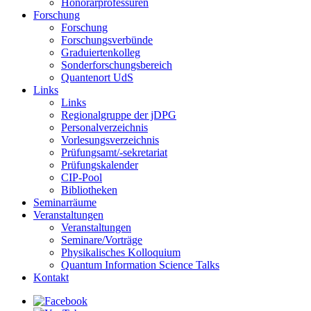
Honorarprofessuren
Forschung
Forschung
Forschungsverbünde
Graduiertenkolleg
Sonderforschungsbereich
Quantenort UdS
Links
Links
Regionalgruppe der jDPG
Personalverzeichnis
Vorlesungsverzeichnis
Prüfungsamt/-sekretariat
Prüfungskalender
CIP-Pool
Bibliotheken
Seminarräume
Veranstaltungen
Veranstaltungen
Seminare/Vorträge
Physikalisches Kolloquium
Quantum Information Science Talks
Kontakt