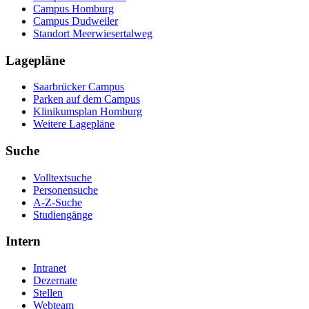
Campus Homburg
Campus Dudweiler
Standort Meerwiesertalweg
Lagepläne
Saarbrücker Campus
Parken auf dem Campus
Klinikumsplan Homburg
Weitere Lagepläne
Suche
Volltextsuche
Personensuche
A-Z-Suche
Studiengänge
Intern
Intranet
Dezernate
Stellen
Webteam