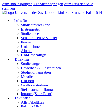
Zum Inhalt springen
Zur Suche springen
Zum Fuss der Seite
springen
Fakultät NT
Infos für
Studieninteressierte
Erstsemester
Studierende
Schülerinnen & Schüler
Presse
Unternehmen
Alumni
Uni-Beschäftigte
Direkt zu
Studienangebot
Bewerben & Einschreiben
Studienorganisation
Moodle
Unisport
Gasthörerstudium
Stellenausschreibungen
Intranet (SharePoint)
Fakultäten
Alle Fakultäten
Fakultät HW