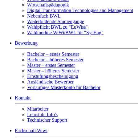
Wirtschaftspädagogik
Digital Transformation Technologies and Management
Nebenfach BWL
Weiterbildende Studiengänge
Wahlpflicht BWL zu "EuWiss"
Wahlmodule WiWi/BWL für "SysEng"
Bewerbung
Bachelor – erstes Semester
Bachelor – höheres Semester
Master – erstes Semester
Master – höheres Semester
Einstufungsbescheinigung
Ausländische Bewerber
Vorläufiges Masterkonto für Bachelor
Kontakt
Mitarbeiter
Lehrstuhl Info's
Technischer Support
Fachschaft Wiwi