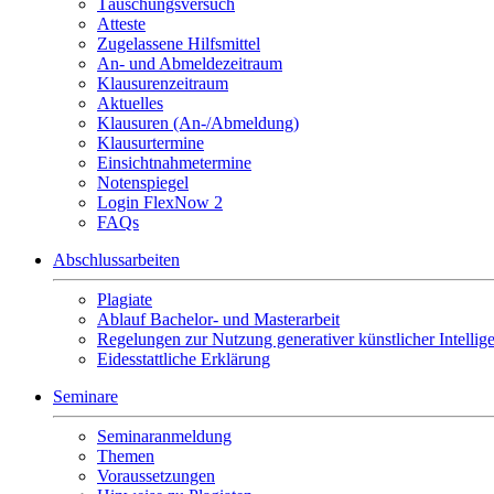
Täuschungsversuch
Atteste
Zugelassene Hilfsmittel
An- und Abmeldezeitraum
Klausurenzeitraum
Aktuelles
Klausuren (An-/Abmeldung)
Klausurtermine
Einsichtnahmetermine
Notenspiegel
Login FlexNow 2
FAQs
Abschlussarbeiten
Plagiate
Ablauf Bachelor- und Masterarbeit
Regelungen zur Nutzung generativer künstlicher Intellig
Eidesstattliche Erklärung
Seminare
Seminaranmeldung
Themen
Voraussetzungen