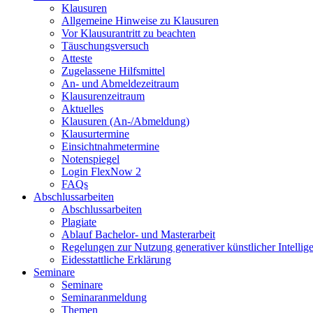
Klausuren
Allgemeine Hinweise zu Klausuren
Vor Klausurantritt zu beachten
Täuschungsversuch
Atteste
Zugelassene Hilfsmittel
An- und Abmeldezeitraum
Klausurenzeitraum
Aktuelles
Klausuren (An-/Abmeldung)
Klausurtermine
Einsichtnahmetermine
Notenspiegel
Login FlexNow 2
FAQs
Abschlussarbeiten
Abschlussarbeiten
Plagiate
Ablauf Bachelor- und Masterarbeit
Regelungen zur Nutzung generativer künstlicher Intellig
Eidesstattliche Erklärung
Seminare
Seminare
Seminaranmeldung
Themen