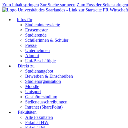
Zum Inhalt springen
Zur Suche springen
Zum Fuss der Seite springen
FR Wirtschaft
Infos für
Studieninteressierte
Erstsemester
Studierende
Schülerinnen & Schüler
Presse
Unternehmen
Alumni
Uni-Beschäftigte
Direkt zu
Studienangebot
Bewerben & Einschreiben
Studienorganisation
Moodle
Unisport
Gasthörerstudium
Stellenausschreibungen
Intranet (SharePoint)
Fakultäten
Alle Fakultäten
Fakultät HW
Fakultät M