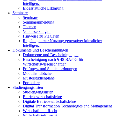
Intelligenz
Eidesstattliche Erklärung
Seminare
Seminare
Seminaranmeldung
Themen
Voraussetzungen
Hinweise zu Plagiaten
Regelungen zur Nutzung generativer künstlicher
Intelligenz
Dokumente und Bescheinigungen
Dokumente und Bescheinigungen
Bescheinigung nach § 48 BAföG für
Wirtschaftswissenschaftler
Prüfungs- und Studienordnungen
Modulhandbücher
Musterstudienpläne
Formulare
Studiengangslisten
Studiengangslisten
Betriebswirtschaftslehre
Digitale Betriebswirtschaftslehre
Digital Transformation Technologies and Management
Wirtschaft und Recht
Wirtschaftsinformatik