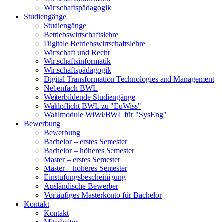
Wirtschaftspädagogik
Studiengänge
Studiengänge
Betriebswirtschaftslehre
Digitale Betriebswirtschaftslehre
Wirtschaft und Recht
Wirtschaftsinformatik
Wirtschaftspädagogik
Digital Transformation Technologies and Management
Nebenfach BWL
Weiterbildende Studiengänge
Wahlpflicht BWL zu "EuWiss"
Wahlmodule WiWi/BWL für "SysEng"
Bewerbung
Bewerbung
Bachelor – erstes Semester
Bachelor – höheres Semester
Master – erstes Semester
Master – höheres Semester
Einstufungsbescheinigung
Ausländische Bewerber
Vorläufiges Masterkonto für Bachelor
Kontakt
Kontakt
Mitarbeiter