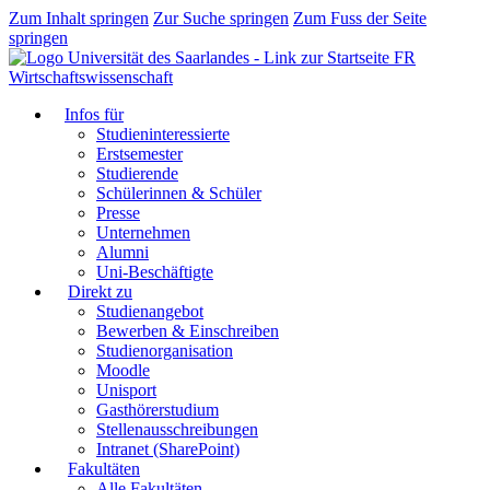
Zum Inhalt springen
Zur Suche springen
Zum Fuss der Seite
springen
FR
Wirtschaftswissenschaft
Infos für
Studieninteressierte
Erstsemester
Studierende
Schülerinnen & Schüler
Presse
Unternehmen
Alumni
Uni-Beschäftigte
Direkt zu
Studienangebot
Bewerben & Einschreiben
Studienorganisation
Moodle
Unisport
Gasthörerstudium
Stellenausschreibungen
Intranet (SharePoint)
Fakultäten
Alle Fakultäten