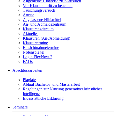
Allgemeine Hinweise zu Klausuren
Vor Klausurantritt zu beachten
Täuschungsversuch
Atteste
Zugelassene Hilfsmittel
An- und Abmeldezeitraum
Klausurenzeitraum
Aktuelles
Klausuren (An-/Abmeldung)
Klausurtermine
Einsichtnahmetermine
Notenspiegel
Login FlexNow 2
FAQs
Abschlussarbeiten
Plagiate
Ablauf Bachelor- und Masterarbeit
Regelungen zur Nutzung generativer künstlicher
Intelligenz
Eidesstattliche Erklärung
Seminare