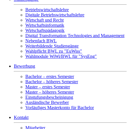
Betriebswirtschaftslehre
Digitale Betriebswirtschaftslehre
Wirtschaft und Recht
Wirtschaftsinformatik
Wirtschaftspädagogik
Digital Transformation Technologies and Management
Nebenfach BWL
Weiterbildende Studiengänge
Wahlpflicht BWL zu "EuWiss"
Wahlmodule WiWi/BWL für "SysEng"
Bewerbung
Bachelor – erstes Semester
Bachelor – höheres Semester
Master – erstes Semester
Master – höheres Semester
Einstufungsbescheinigung
Ausländische Bewerber
Vorläufiges Masterkonto für Bachelor
Kontakt
Mitarbeiter