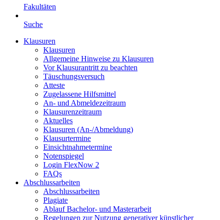
Fakultäten
Suche
Klausuren
Klausuren
Allgemeine Hinweise zu Klausuren
Vor Klausurantritt zu beachten
Täuschungsversuch
Atteste
Zugelassene Hilfsmittel
An- und Abmeldezeitraum
Klausurenzeitraum
Aktuelles
Klausuren (An-/Abmeldung)
Klausurtermine
Einsichtnahmetermine
Notenspiegel
Login FlexNow 2
FAQs
Abschlussarbeiten
Abschlussarbeiten
Plagiate
Ablauf Bachelor- und Masterarbeit
Regelungen zur Nutzung generativer künstlicher