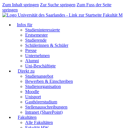
Zum Inhalt springen
Zur Suche springen
Zum Fuss der Seite
springen
Fakultät M
Infos für
Studieninteressierte
Erstsemester
Studierende
Schülerinnen & Schüler
Presse
Unternehmen
Alumni
Uni-Beschäftigte
Direkt zu
Studienangebot
Bewerben & Einschreiben
Studienorganisation
Moodle
Unisport
Gasthörerstudium
Stellenausschreibungen
Intranet (SharePoint)
Fakultäten
Alle Fakultäten
Fakultät HW