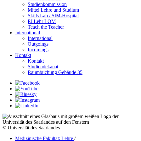
Studienkommission
Mittel Lehre und Studium
Skills Lab / SIM-Hospital
PJ Lehr LOM
Teach the Teacher
International
International
Outgoings
Incomings
Kontakt
Kontakt
Studiendekanat
Raumbuchung Gebäude 35
© Universität des Saarlandes
Medizinische Fakultät: Lehre
/