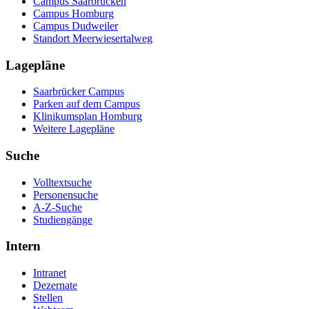
Campus Saarbrücken
Campus Homburg
Campus Dudweiler
Standort Meerwiesertalweg
Lagepläne
Saarbrücker Campus
Parken auf dem Campus
Klinikumsplan Homburg
Weitere Lagepläne
Suche
Volltextsuche
Personensuche
A-Z-Suche
Studiengänge
Intern
Intranet
Dezernate
Stellen