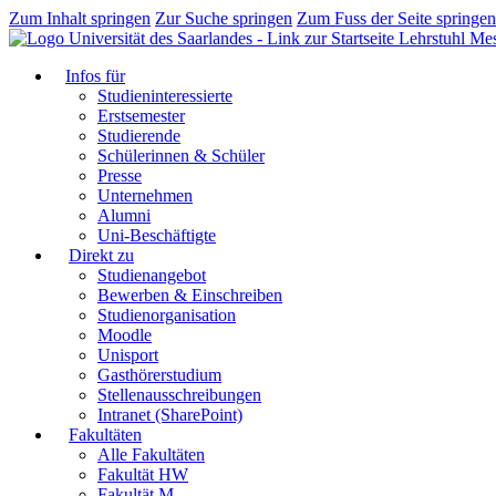
Zum Inhalt springen
Zur Suche springen
Zum Fuss der Seite springen
Lehrstuhl Mes
Infos für
Studieninteressierte
Erstsemester
Studierende
Schülerinnen & Schüler
Presse
Unternehmen
Alumni
Uni-Beschäftigte
Direkt zu
Studienangebot
Bewerben & Einschreiben
Studienorganisation
Moodle
Unisport
Gasthörerstudium
Stellenausschreibungen
Intranet (SharePoint)
Fakultäten
Alle Fakultäten
Fakultät HW
Fakultät M