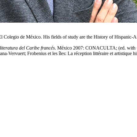
El Colegio de México. His fields of study are the History of Hispanic-A
literatura del Caribe francés
. México 2007: CONACULTA; (ed. with O
a-Vervuert; Frobenius et les îles: La réception littéraire et artistique