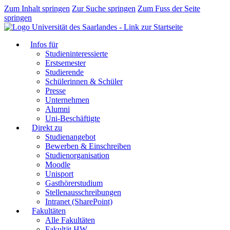
Zum Inhalt springen
Zur Suche springen
Zum Fuss der Seite
springen
Infos für
Studieninteressierte
Erstsemester
Studierende
Schülerinnen & Schüler
Presse
Unternehmen
Alumni
Uni-Beschäftigte
Direkt zu
Studienangebot
Bewerben & Einschreiben
Studienorganisation
Moodle
Unisport
Gasthörerstudium
Stellenausschreibungen
Intranet (SharePoint)
Fakultäten
Alle Fakultäten
Fakultät HW