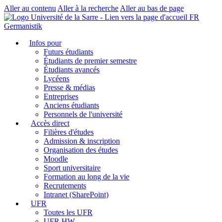
Aller au contenu
Aller à la recherche
Aller au bas de page
FR
Germanistik
Infos pour
Futurs étudiants
Étudiants de premier semestre
Étudiants avancés
Lycéens
Presse & médias
Entreprises
Anciens étudiants
Personnels de l'université
Accès direct
Filières d'études
Admission & inscription
Organisation des études
Moodle
Sport universitaire
Formation au long de la vie
Recrutements
Intranet (SharePoint)
UFR
Toutes les UFR
UFR HW