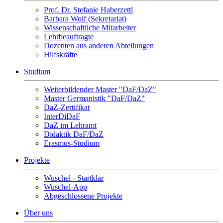
Prof. Dr. Stefanie Haberzettl
Barbara Wolf (Sekretariat)
Wissenschaftliche Mitarbeiter
Lehrbeauftragte
Dozenten aus anderen Abteilungen
Hilfskräfte
Studium
Weiterbildender Master "DaF/DaZ"
Master Germanistik "DaF/DaZ"
DaZ-Zertifikat
InterDiDaF
DaZ im Lehramt
Didaktik DaF/DaZ
Erasmus-Studium
Projekte
Wuschel - Startklar
Wuschel-App
Abgeschlossene Projekte
Über uns