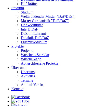
Hilfskräfte
Studium
Studium
Weiterbildender Master "DaF/DaZ"
Master Germanistik "DaF/DaZ"
DaZ-Zertifikat
InterDiDaF
DaZ im Lehramt
Didaktik DaF/DaZ
Erasmus-Studium
Projekte
Projekte
Wuschel - Startklar
Wuschel-App
Abgeschlossene Projekte
Über uns
Über uns
Aktuelles
Termine
Alumni-Verein
Kontakt