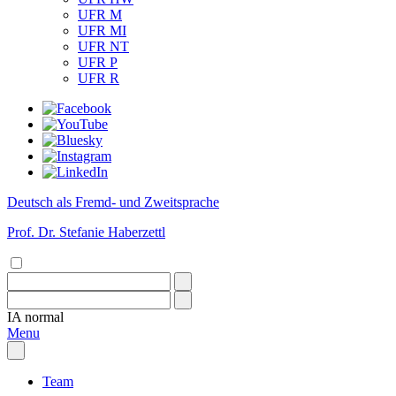
UFR M
UFR MI
UFR NT
UFR P
UFR R
Deutsch als Fremd- und Zweitsprache
Prof. Dr. Stefanie Haberzettl
IA
normal
Menu
Team