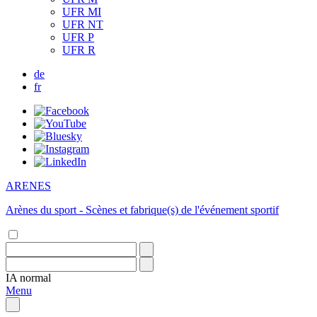
UFR MI
UFR NT
UFR P
UFR R
de
fr
ARENES
Arènes du sport - Scènes et fabrique(s) de l'événement sportif
IA
normal
Menu