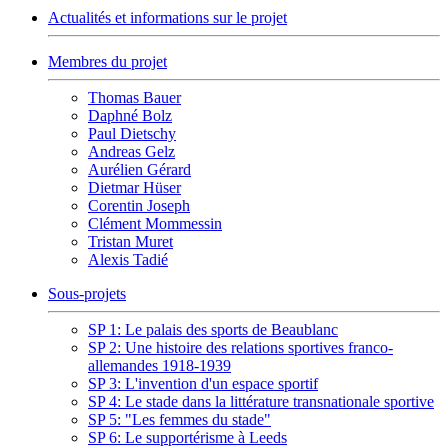
Actualités et informations sur le projet
Membres du projet
Thomas Bauer
Daphné Bolz
Paul Dietschy
Andreas Gelz
Aurélien Gérard
Dietmar Hüser
Corentin Joseph
Clément Mommessin
Tristan Muret
Alexis Tadié
Sous-projets
SP 1: Le palais des sports de Beaublanc
SP 2: Une histoire des relations sportives franco-
allemandes 1918-1939
SP 3: L'invention d'un espace sportif
SP 4: Le stade dans la littérature transnationale sportive
SP 5: "Les femmes du stade"
SP 6: Le supportérisme à Leeds