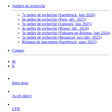
Ateliers de recherche
7e atelier de recherche (Sarrebruck, juin 2026)
6e atelier de recherche (Paris, déc. 2025)
5e atelier de recherche (Limoges, juin 2025)
4e atelier de recherche (Rouen, déc. 2024)
3e atelier de recherche (Fribourg-en-Brisgau, juin 2024)
2e atelier de recherche (Besançon, nov./déc. 2023)
Réunion de lancement (Sarrebruck, mars 2023)
Contact
de
fr
Infos pour
Accès direct
UFR