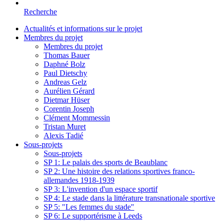
Recherche
Actualités et informations sur le projet
Membres du projet
Membres du projet
Thomas Bauer
Daphné Bolz
Paul Dietschy
Andreas Gelz
Aurélien Gérard
Dietmar Hüser
Corentin Joseph
Clément Mommessin
Tristan Muret
Alexis Tadié
Sous-projets
Sous-projets
SP 1: Le palais des sports de Beaublanc
SP 2: Une histoire des relations sportives franco-
allemandes 1918-1939
SP 3: L'invention d'un espace sportif
SP 4: Le stade dans la littérature transnationale sportive
SP 5: "Les femmes du stade"
SP 6: Le supportérisme à Leeds