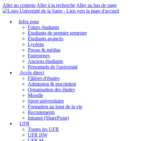
Aller au contenu
Aller à la recherche
Aller au bas de page
Infos pour
Futurs étudiants
Étudiants de premier semestre
Étudiants avancés
Lycéens
Presse & médias
Entreprises
Anciens étudiants
Personnels de l'université
Accès direct
Filières d'études
Admission & inscription
Organisation des études
Moodle
Sport universitaire
Formation au long de la vie
Recrutements
Intranet (SharePoint)
UFR
Toutes les UFR
UFR HW
UFR M