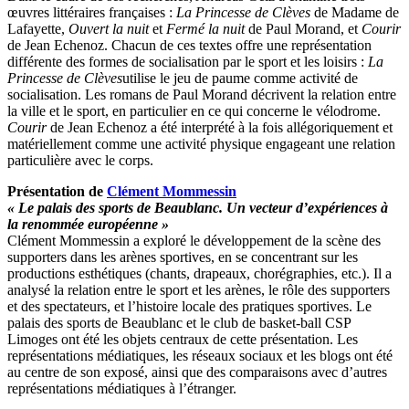
œuvres littéraires françaises :
La Princesse de Clèves
de Madame de
Lafayette,
Ouvert la nuit
et
Fermé la nuit
de Paul Morand, et
Courir
de Jean Echenoz. Chacun de ces textes offre une représentation
différente des formes de socialisation par le sport et les loisirs :
La
Princesse de Clèves
utilise le jeu de paume comme activité de
socialisation. Les romans de Paul Morand décrivent la relation entre
la ville et le sport, en particulier en ce qui concerne le vélodrome.
Courir
de Jean Echenoz a été interprété à la fois allégoriquement et
matériellement comme une activité physique engageant une relation
particulière avec le corps.
Présentation de
Clément Mommessin
« Le palais des sports de Beaublanc. Un vecteur d’expériences à
la renommée européenne »
Clément Mommessin a exploré le développement de la scène des
supporters dans les arènes sportives, en se concentrant sur les
productions esthétiques (chants, drapeaux, chorégraphies, etc.). Il a
analysé la relation entre le sport et les arènes, le rôle des supporters
et des spectateurs, et l’histoire locale des pratiques sportives. Le
palais des sports de Beaublanc et le club de basket-ball CSP
Limoges ont été les objets centraux de cette présentation. Les
représentations médiatiques, les réseaux sociaux et les blogs ont été
au centre de son exposé, ainsi que des comparaisons avec d’autres
représentations médiatiques à l’étranger.