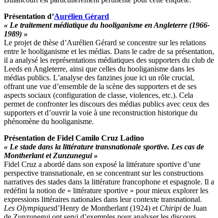
Présentation d’
Aurélien Gérard
« Le traitement médiatique du hooliganisme en Angleterre (1966-
1989) »
Le projet de thèse d’Aurélien Gérard se concentre sur les relations
entre le hooliganisme et les médias. Dans le cadre de sa présentation,
il a analysé les représentations médiatiques des supporters du club de
Leeds en Angleterre, ainsi que celles du hooliganisme dans les
médias publics. L’analyse des fanzines joue ici un rôle crucial,
offrant une vue d’ensemble de la scène des supporters et de ses
aspects sociaux (configuration de classe, violences, etc.). Cela
permet de confronter les discours des médias publics avec ceux des
supporters et d’ouvrir la voie à une reconstruction historique du
phénomène du hooliganisme.
Présentation de Fidel Camilo Cruz Ladino
« Le stade dans la littérature transnationale sportive. Les cas de
Montherlant et Zunzunegui »
Fidel Cruz a abordé dans son exposé la littérature sportive d’une
perspective transnationale, en se concentrant sur les constructions
narratives des stades dans la littérature francophone et espagnole. Il a
redéfini la notion de « littérature sportive » pour mieux explorer les
expressions littéraires nationales dans leur contexte transnational.
Les Olympiques
d’Henry de Montherlant (1924) et
Chiripi
de Juan
de Zunzunegui ont servi d’exemples pour analyser les discours