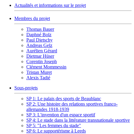
Actualités et informations sur le projet
Membres du projet
Thomas Bauer
Daphné Bolz
Paul Dietschy
Andreas Gelz
Aurélien Gérard
Dietmar Hüser
Corentin Joseph
Clément Mommessin
Tristan Muret
Alexis Tadié
Sous-projets
SP 1: Le palais des sports de Beaublanc
SP 2: Une histoire des relations sportives franco-
allemandes 1918-1939
SP 3: L'invention d'un espace sportif
SP 4: Le stade dans la littérature transnationale sportive
SP 5: "Les femmes du stade"
SP 6: Le supportérisme à Leeds