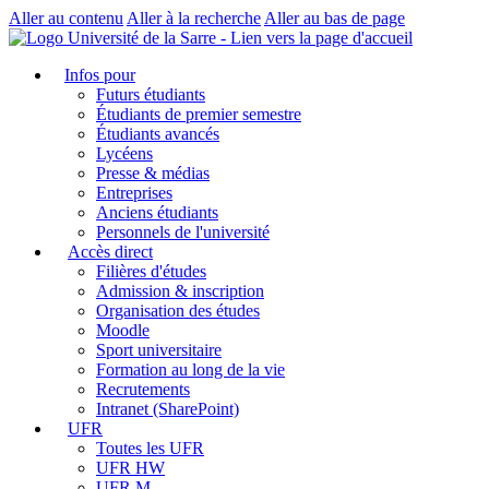
Aller au contenu
Aller à la recherche
Aller au bas de page
Infos pour
Futurs étudiants
Étudiants de premier semestre
Étudiants avancés
Lycéens
Presse & médias
Entreprises
Anciens étudiants
Personnels de l'université
Accès direct
Filières d'études
Admission & inscription
Organisation des études
Moodle
Sport universitaire
Formation au long de la vie
Recrutements
Intranet (SharePoint)
UFR
Toutes les UFR
UFR HW
UFR M