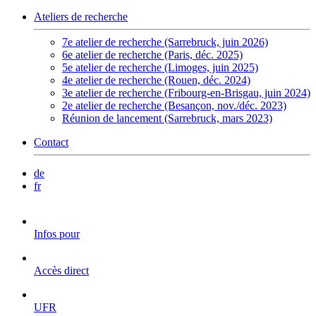
Ateliers de recherche
7e atelier de recherche (Sarrebruck, juin 2026)
6e atelier de recherche (Paris, déc. 2025)
5e atelier de recherche (Limoges, juin 2025)
4e atelier de recherche (Rouen, déc. 2024)
3e atelier de recherche (Fribourg-en-Brisgau, juin 2024)
2e atelier de recherche (Besançon, nov./déc. 2023)
Réunion de lancement (Sarrebruck, mars 2023)
Contact
de
fr
Infos pour
Accès direct
UFR