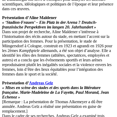
scientifiques, idéologiques et politiques de l’époque et leur présence
dans ces œuvres.
Présentation d’Aline Maldener
« ‘Stadion-Frauen’ – Ein Platz in der Arena ? Deutsch-
französische Perspektiven im langen 20. Jahrhundert »
Dans son projet de recherche, Aline Maldener s’intéresse à
l’historisation des récits autour du stade, en mettant l’accent sur la
participation des femmes. Pour la présentation, le stade de
Müngersdorf à Cologne, construit en 1923 et agrandi en 1926 pour
les 2èmes
Kampfspiele
allemands, a été son objet d’analyse. Elle a
identifié les rôles des femmes (athlètes, spectatrices, employées et
autres) et a conclu que les événements sportifs et leurs arènes
reproduisaient plutôt les inégalités sociales et la violence envers les
femmes, loin d’être des lieux équitables pour l’intégration des
femmes dans le sport et la société.
Présentation d’
Andreas Gelz
« Mises en scène des stades et des sports dans la littérature
française. Marie-Madeleine de La Fayette, Paul Morand, Jean
Echenoz »
[Remarque : La présentation de Thomas Alkemeyer a dû être
annulée. Andreas Gelz a réalisé une présentation en guise de
remplacement.]
Dans le cadre de ses recherches, Andreas Gelz a examiné trois