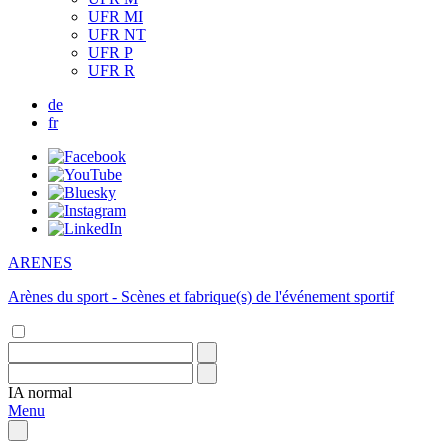
UFR MI
UFR NT
UFR P
UFR R
de
fr
ARENES
Arènes du sport - Scènes et fabrique(s) de l'événement sportif
IA
normal
Menu