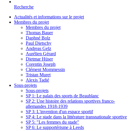
Recherche
Actualités et informations sur le projet
Membres du projet
Membres du projet
Thomas Bauer
Daphné Bolz
Paul Dietschy
Andreas Gelz
Aurélien Gérard
Dietmar Hüser
Corentin Joseph
Clément Mommessin
Tristan Muret
Alexis Tadié
Sous-projets
Sous-projets
SP 1: Le palais des sports de Beaublanc
SP 2: Une histoire des relations sportives franco-
allemandes 1918-1939
SP 3: L'invention d'un espace sportif
SP 4: Le stade dans la littérature transnationale sportive
SP 5: "Les femmes du stade"
SP 6: Le supportérisme à Leeds