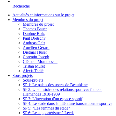
Recherche
Actualités et informations sur le projet
Membres du projet
Membres du projet
Thomas Bauer
Daphné Bolz
Paul Dietschy
Andreas Gelz
Aurélien Gérard
Dietmar Hüser
Corentin Joseph
Clément Mommessin
Tristan Muret
Alexis Tadié
Sous-projets
Sous-projets
SP 1: Le palais des sports de Beaublanc
SP 2: Une histoire des relations sportives franco-
allemandes 1918-1939
SP 3: L'invention d'un espace sportif
SP 4: Le stade dans la littérature transnationale sportive
SP 5: "Les femmes du stade"
SP 6: Le supportérisme à Leeds