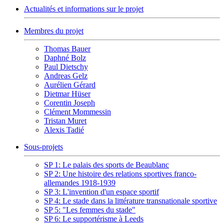
Actualités et informations sur le projet
Membres du projet
Thomas Bauer
Daphné Bolz
Paul Dietschy
Andreas Gelz
Aurélien Gérard
Dietmar Hüser
Corentin Joseph
Clément Mommessin
Tristan Muret
Alexis Tadié
Sous-projets
SP 1: Le palais des sports de Beaublanc
SP 2: Une histoire des relations sportives franco-
allemandes 1918-1939
SP 3: L'invention d'un espace sportif
SP 4: Le stade dans la littérature transnationale sportive
SP 5: "Les femmes du stade"
SP 6: Le supportérisme à Leeds