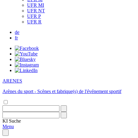
UFR MI
UFR NT
UFR P
UFR R
de
fr
ARENES
Arènes du sport - Scènes et fabrique(s) de l'événement sportif
KI
Suche
Menu