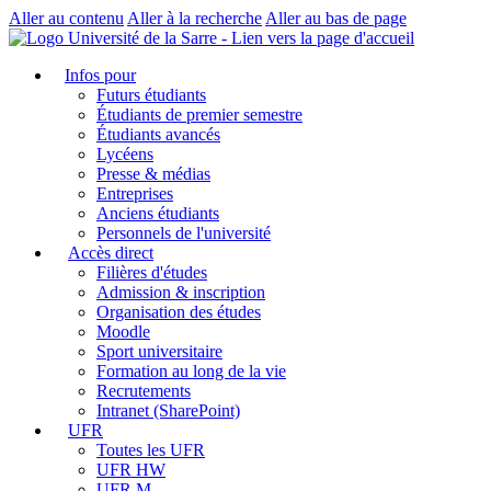
Aller au contenu
Aller à la recherche
Aller au bas de page
Infos pour
Futurs étudiants
Étudiants de premier semestre
Étudiants avancés
Lycéens
Presse & médias
Entreprises
Anciens étudiants
Personnels de l'université
Accès direct
Filières d'études
Admission & inscription
Organisation des études
Moodle
Sport universitaire
Formation au long de la vie
Recrutements
Intranet (SharePoint)
UFR
Toutes les UFR
UFR HW
UFR M