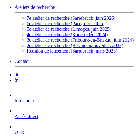
Ateliers de recherche
7e atelier de recherche (Sarrebruck, juin 2026)
6e atelier de recherche (Paris, déc. 2025)
5e atelier de recherche (Limoges, juin 2025)
4e atelier de recherche (Rouen, déc. 2024)
3e atelier de recherche (Fribourg-en-Brisgau, juin 2024)
2e atelier de recherche (Besançon, nov./déc. 2023)
Réunion de lancement (Sarrebruck, mars 2023)
Contact
de
fr
Infos pour
Accès direct
UFR