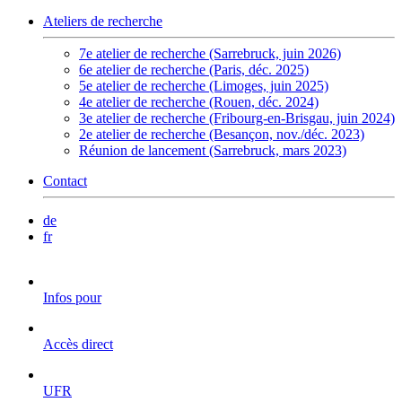
Ateliers de recherche
7e atelier de recherche (Sarrebruck, juin 2026)
6e atelier de recherche (Paris, déc. 2025)
5e atelier de recherche (Limoges, juin 2025)
4e atelier de recherche (Rouen, déc. 2024)
3e atelier de recherche (Fribourg-en-Brisgau, juin 2024)
2e atelier de recherche (Besançon, nov./déc. 2023)
Réunion de lancement (Sarrebruck, mars 2023)
Contact
de
fr
Infos pour
Accès direct
UFR