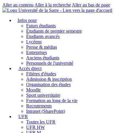
Aller au contenu
Aller à la recherche
Aller au bas de page
Infos pour
Futurs étudiants
Étudiants de premier semestre
Étudiants avancés
Lycéens
Presse & médias
Entreprises
Anciens étudiants
Personnels de l'université
Accès direct
Filières d'études
Admission & inscription
Organisation des études
Moodle
Sport universitaire
Formation au long de la vie
Recrutements
Intranet (SharePoint)
UFR
Toutes les UFR
UFR HW
UFR M