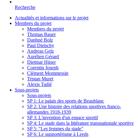
Recherche
Actualités et informations sur le projet
Membres du projet
Membres du projet
Thomas Bauer
Daphné Bolz
Paul Dietschy
Andreas Gelz
Aurélien Gérard
Dietmar Hüser
Corentin Joseph
Clément Mommessin
Tristan Muret
Alexis Tadié
Sous-projets
Sous-projets
SP 1: Le palais des sports de Beaublanc
SP 2: Une histoire des relations sportives franco-
allemandes 1918-1939
SP 3: L'invention d'un espace sportif
SP 4: Le stade dans la littérature transnationale sportive
SP 5: "Les femmes du stade"
SP 6: Le supportérisme à Leeds