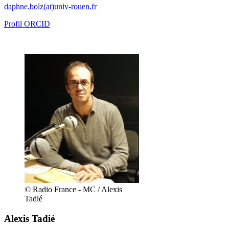
daphne.bolz(at)univ-rouen.fr
Profil ORCID
© Radio France - MC / Alexis
Tadié
Alexis Tadié