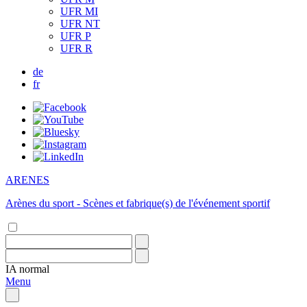
UFR MI
UFR NT
UFR P
UFR R
de
fr
ARENES
Arènes du sport - Scènes et fabrique(s) de l'événement sportif
IA
normal
Menu