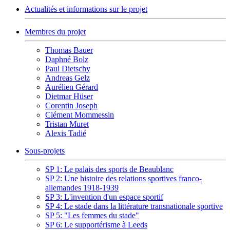
Actualités et informations sur le projet
Membres du projet
Thomas Bauer
Daphné Bolz
Paul Dietschy
Andreas Gelz
Aurélien Gérard
Dietmar Hüser
Corentin Joseph
Clément Mommessin
Tristan Muret
Alexis Tadié
Sous-projets
SP 1: Le palais des sports de Beaublanc
SP 2: Une histoire des relations sportives franco-
allemandes 1918-1939
SP 3: L'invention d'un espace sportif
SP 4: Le stade dans la littérature transnationale sportive
SP 5: "Les femmes du stade"
SP 6: Le supportérisme à Leeds