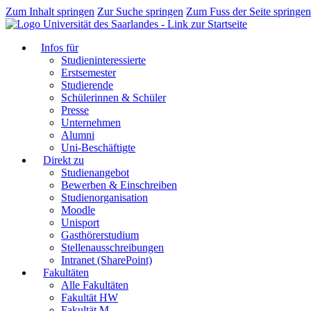
Zum Inhalt springen
Zur Suche springen
Zum Fuss der Seite springen
Infos für
Studieninteressierte
Erstsemester
Studierende
Schülerinnen & Schüler
Presse
Unternehmen
Alumni
Uni-Beschäftigte
Direkt zu
Studienangebot
Bewerben & Einschreiben
Studienorganisation
Moodle
Unisport
Gasthörerstudium
Stellenausschreibungen
Intranet (SharePoint)
Fakultäten
Alle Fakultäten
Fakultät HW
Fakultät M