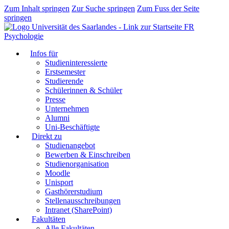
Zum Inhalt springen
Zur Suche springen
Zum Fuss der Seite
springen
FR
Psychologie
Infos für
Studieninteressierte
Erstsemester
Studierende
Schülerinnen & Schüler
Presse
Unternehmen
Alumni
Uni-Beschäftigte
Direkt zu
Studienangebot
Bewerben & Einschreiben
Studienorganisation
Moodle
Unisport
Gasthörerstudium
Stellenausschreibungen
Intranet (SharePoint)
Fakultäten
Alle Fakultäten