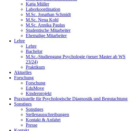
Katja Müller
Laborkoordination
M.Sc. Jonathan Schmidt
M.Sc. Nena Kohl
M.Sc. Annika Paulus
Studentische Mitarbeiter
Ehemalige Mitarbeiter
Lehre
Lehre
Bachelor
M.Sc.-Studiengang Psychologie (neuer Master ab WS
23/24)
Praktikum
Aktuelles
Forschung
Forschung
EduMove
Kinderprojekt
Praxisstelle für Psychologische Diagnostik und Begutachtung
Sonstiges
Sonstiges
Stellenausschreibungen
Kontakt & Anfahrt
Presse
Kontakt