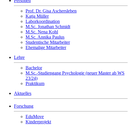
Personen
Prof. Dr. Gisa Aschersleben
Katja Müller
Laborkoordination
M.Sc. Jonathan Schmidt
M.Sc. Nena Kohl
M.Sc. Annika Paulus
Studentische Mitarbeiter
Ehemalige Mitarbeiter
Lehre
Bachelor
M.Sc.-Studiengang Psychologie (neuer Master ab WS
23/24)
Praktikum
Aktuelles
Forschung
EduMove
Kinderprojekt