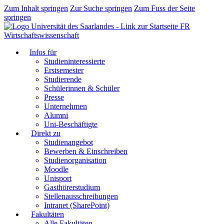
Zum Inhalt springen
Zur Suche springen
Zum Fuss der Seite
springen
FR
Wirtschaftswissenschaft
Infos für
Studieninteressierte
Erstsemester
Studierende
Schülerinnen & Schüler
Presse
Unternehmen
Alumni
Uni-Beschäftigte
Direkt zu
Studienangebot
Bewerben & Einschreiben
Studienorganisation
Moodle
Unisport
Gasthörerstudium
Stellenausschreibungen
Intranet (SharePoint)
Fakultäten
Alle Fakultäten