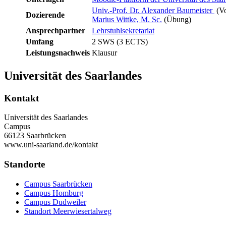
Univ.-Prof. Dr. Alexander Baumeister
(Vo
Dozierende
Marius Wittke, M. Sc.
(Übung)
Ansprechpartner
Lehrstuhlsekretariat
Umfang
2 SWS (3 ECTS)
Leistungsnachweis
Klausur
Universität des Saarlandes
Kontakt
Universität des Saarlandes
Campus
66123 Saarbrücken
www.uni-saarland.de/kontakt
Standorte
Campus Saarbrücken
Campus Homburg
Campus Dudweiler
Standort Meerwiesertalweg