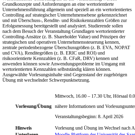
Grundkonzepte und Anforderungen an eine wertorientierte
Unternehmensführung allgemein und speziell an ein wertorientiertes
Controlling auf strategischer Unternehmensebene gekennzeichnet
und mit Überschuss-, Rendite- und Risikokennzahlen Größen zur
Erfolgsmessung bereitgestellt und analysiert. Studierende sollen
nach dem Besuch der Veranstaltung Grundlagen wertorientierter
Controlling-Ansätze (z. B. Shareholder Value) und Prinzipen der
strategischen und operativen Unternehmenssteuerung kennen,
zentrale periodenbezogene Überschussgrößen (z. B. EVA, NOPAT
und CVA), Renditegrößen (z. B. ERIC und ROI) und
risikoorientierte Kennzahlen (z. B. CFaR, DRV) kennen und
anwenden können sowie Anwendungsprobleme im Umgang mit
wertorientierten Kennzahlen selbstständig klären können.
Ausgewählte Vorlesungsinhalte sind Gegenstand der zugehörigen
Übung mit wechselnder Schwerpunktsetzung.
Mittwoch, 16.00 – 17.30 Uhr, Hörsaal 0.
Vorlesung/Übung
nähere Informationen und Vorlesungsunterl
Veranstaltungsbeginn: 8. April 2026
Hinweis
Vorlesung und Übung im Wechsel nach An
Unterlagen
Moodle-Plattform der Universität des Saa