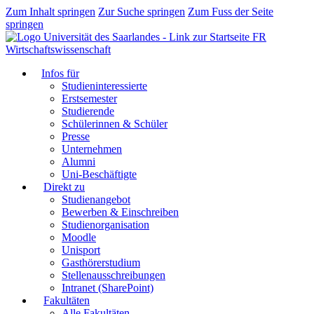
Zum Inhalt springen
Zur Suche springen
Zum Fuss der Seite
springen
FR
Wirtschaftswissenschaft
Infos für
Studieninteressierte
Erstsemester
Studierende
Schülerinnen & Schüler
Presse
Unternehmen
Alumni
Uni-Beschäftigte
Direkt zu
Studienangebot
Bewerben & Einschreiben
Studienorganisation
Moodle
Unisport
Gasthörerstudium
Stellenausschreibungen
Intranet (SharePoint)
Fakultäten
Alle Fakultäten