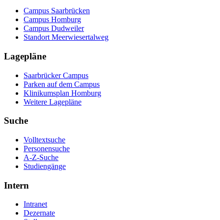
Campus Saarbrücken
Campus Homburg
Campus Dudweiler
Standort Meerwiesertalweg
Lagepläne
Saarbrücker Campus
Parken auf dem Campus
Klinikumsplan Homburg
Weitere Lagepläne
Suche
Volltextsuche
Personensuche
A-Z-Suche
Studiengänge
Intern
Intranet
Dezernate