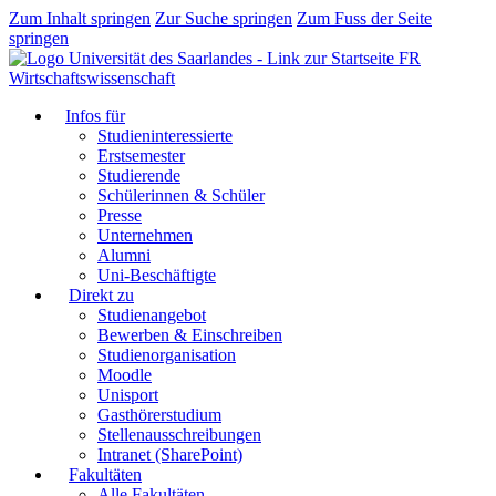
Zum Inhalt springen
Zur Suche springen
Zum Fuss der Seite
springen
FR
Wirtschaftswissenschaft
Infos für
Studieninteressierte
Erstsemester
Studierende
Schülerinnen & Schüler
Presse
Unternehmen
Alumni
Uni-Beschäftigte
Direkt zu
Studienangebot
Bewerben & Einschreiben
Studienorganisation
Moodle
Unisport
Gasthörerstudium
Stellenausschreibungen
Intranet (SharePoint)
Fakultäten
Alle Fakultäten