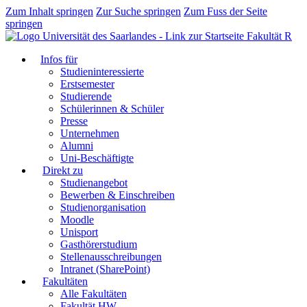
Zum Inhalt springen
Zur Suche springen
Zum Fuss der Seite
springen
Fakultät R
Infos für
Studieninteressierte
Erstsemester
Studierende
Schülerinnen & Schüler
Presse
Unternehmen
Alumni
Uni-Beschäftigte
Direkt zu
Studienangebot
Bewerben & Einschreiben
Studienorganisation
Moodle
Unisport
Gasthörerstudium
Stellenausschreibungen
Intranet (SharePoint)
Fakultäten
Alle Fakultäten
Fakultät HW