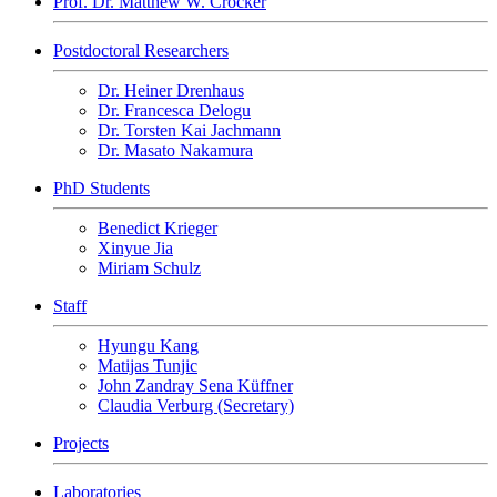
Prof. Dr. Matthew W. Crocker
Postdoctoral Researchers
Dr. Heiner Drenhaus
Dr. Francesca Delogu
Dr. Torsten Kai Jachmann
Dr. Masato Nakamura
PhD Students
Benedict Krieger
Xinyue Jia
Miriam Schulz
Staff
Hyungu Kang
Matijas Tunjic
John Zandray Sena Küffner
Claudia Verburg (Secretary)
Projects
Laboratories