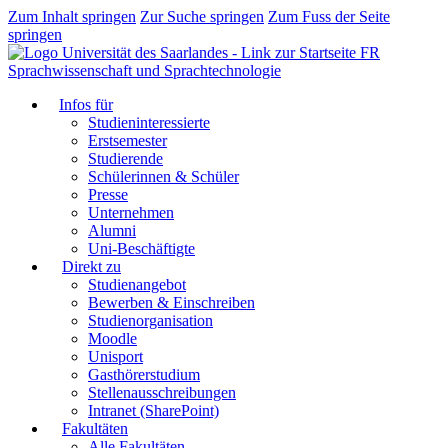
Zum Inhalt springen
Zur Suche springen
Zum Fuss der Seite
springen
FR
Sprachwissenschaft und Sprachtechnologie
Infos für
Studieninteressierte
Erstsemester
Studierende
Schülerinnen & Schüler
Presse
Unternehmen
Alumni
Uni-Beschäftigte
Direkt zu
Studienangebot
Bewerben & Einschreiben
Studienorganisation
Moodle
Unisport
Gasthörerstudium
Stellenausschreibungen
Intranet (SharePoint)
Fakultäten
Alle Fakultäten