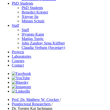
PhD Students
PhD Students
Benedict Krieger
Xinyue Jia
Miriam Schulz
Staff
Staff
Hyungu Kang
Matijas Tunjic
John Zandray Sena Küffner
Claudia Verburg (Secretary)
Projects
Laboratories
Courses
Contact
Prof. Dr. Matthew W. Crocker
/
Postdoctoral Researchers
/
Dr. Torsten Kai Jachmann