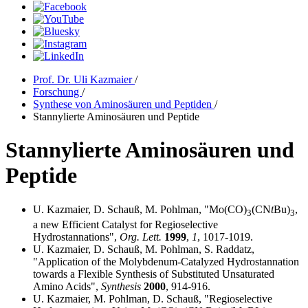
Prof. Dr. Uli Kazmaier
/
Forschung
/
Synthese von Aminosäuren und Peptiden
/
Stannylierte Aminosäuren und Peptide
Stannylierte Aminosäuren und
Peptide
U. Kazmaier, D. Schauß, M. Pohlman, "Mo(CO)
(CN
t
Bu)
,
3
3
a new Efficient Catalyst for Regioselective
Hydrostannations",
Org.
Lett.
1999
,
1
, 1017-1019.
U. Kazmaier, D. Schauß, M. Pohlman, S. Raddatz,
"Application of the Molybdenum-Catalyzed Hydrostannation
towards a Flexible Synthesis of Substituted Unsaturated
Amino Acids",
Synthesis
2000
, 914-916.
U. Kazmaier, M. Pohlman, D. Schauß, "Regioselective