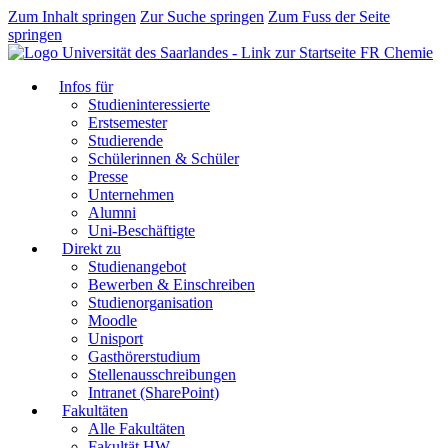
Zum Inhalt springen
Zur Suche springen
Zum Fuss der Seite
springen
FR Chemie
Infos für
Studieninteressierte
Erstsemester
Studierende
Schülerinnen & Schüler
Presse
Unternehmen
Alumni
Uni-Beschäftigte
Direkt zu
Studienangebot
Bewerben & Einschreiben
Studienorganisation
Moodle
Unisport
Gasthörerstudium
Stellenausschreibungen
Intranet (SharePoint)
Fakultäten
Alle Fakultäten
Fakultät HW