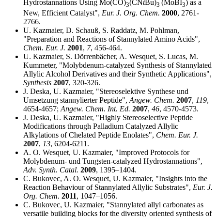
Hydrostannations Using Mo(CO)
(CN
t
Bu)
(MoBI
) as a
3
3
3
New, Efficient Catalyst",
Eur. J. Org.
Chem.
2000
, 2761-
2766.
U. Kazmaier, D. Schauß, S. Raddatz, M. Pohlman,
"Preparation and Reactions of Stannylated Amino Acids",
Chem. Eur. J.
2001
,
7
, 456-464.
U. Kazmaier, S. Dörrenbächer, A. Wesquet, S. Lucas, M.
Kummeter, "Molybdenum-catalyzed Synthesis of Stannylated
Allylic Alcohol Derivatives and their Synthetic Applications",
Synthesis
2007
, 320-326.
J. Deska, U. Kazmaier, "Stereoselektive Synthese und
Umsetzung stannylierter Peptide",
Angew. Chem.
2007
,
119
,
4654-4657;
Angew. Chem. Int. Ed.
2007
,
46
, 4570-4573.
J. Deska, U. Kazmaier, "Highly Stereoselective Peptide
Modifications through Palladium Cataly­zed Allylic
Alkylations of Chelated Peptide Enolates",
Chem. Eur. J.
2007
,
13
, 6204-6211.
A. O. Wesquet, U. Kazmaier, "Improved Protocols for
Molybdenum- und Tungsten-catalyzed Hydrostannations",
Adv.
Synth. Catal.
2009
, 1395–1404.
C. Bukovec, A. O. Wesquet, U. Kazmaier, "Insights into the
Reaction Behaviour of Stannylated Allylic Substrates",
Eur. J.
Org.
Chem.
2011
, 1047–1056.
C. Bukovec, U. Kazmaier, "Stannylated allyl carbonates as
versatile building blocks for the diversity oriented synthesis of