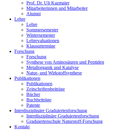
Prof. Dr. Uli Kazmaier
Mitarbeiterinnen und Mitarbeiter
Alumni
Lehre
Lehre
Sommersemester
Wintersemester
Lehrevaluationen
Klausurtermine
Forschung
Forschung
Synthese von Aminosäuren und Peptiden
Metallorganik und Katalyse
Natur- und Wirkstoffsynthese
Publikationen
Publikationen
Zeitschriftenbeiträge
Bücher
Buchbeiträge
Patente
Interdisziplinäre Graduiertenforschung
Interdisziplinäre Graduiertenforschung
Graduiertenschule Naturstoff-Forschung
Kontakt