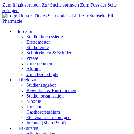
Zum Inhalt springen
Zur Suche springen
Zum Fuss der Seite
springen
FR
Pharmazie
Infos für
Studieninteressierte
Erstsemester
Studierende
Schülerinnen & Schüler
Presse
Unternehmen
Alumni
Uni-Beschäftigte
Direkt zu
Studienangebot
Bewerben & Einschreiben
Studienorganisation
Moodle
Unisport
Gasthörerstudium
Stellenausschreibungen
Intranet (SharePoint)
Fakultäten
Alle Fakultäten