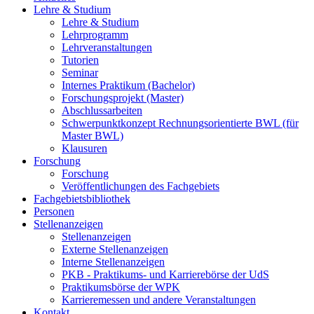
Lehre & Studium
Lehre & Studium
Lehrprogramm
Lehrveranstaltungen
Tutorien
Seminar
Internes Praktikum (Bachelor)
Forschungsprojekt (Master)
Abschlussarbeiten
Schwerpunktkonzept Rechnungsorientierte BWL (für
Master BWL)
Klausuren
Forschung
Forschung
Veröffentlichungen des Fachgebiets
Fachgebietsbibliothek
Personen
Stellenanzeigen
Stellenanzeigen
Externe Stellenanzeigen
Interne Stellenanzeigen
PKB - Praktikums- und Karrierebörse der UdS
Praktikumsbörse der WPK
Karrieremessen und andere Veranstaltungen
Kontakt