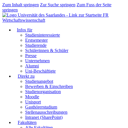
Zum Inhalt springen
Zur Suche springen
Zum Fuss der Seite
springen
FR
Wirtschaftswissenschaft
Infos für
Studieninteressierte
Erstsemester
Studierende
Schülerinnen & Schüler
Presse
Unternehmen
Alumni
Uni-Beschäftigte
Direkt zu
Studienangebot
Bewerben & Einschreiben
Studienorganisation
Moodle
Unisport
Gasthörerstudium
Stellenausschreibungen
Intranet (SharePoint)
Fakultäten
Alle Fakultäten