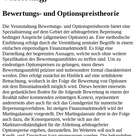
Bewertungs- und Optionspreistheorie
Die Veranstaltung Bewertungs- und Optionspreistheorie bietet eine
Spezialisierung auf dem Gebiet der arbitragefreien Bepreisung
bedingter Ansprüche (allgemeiner Optionen) an. Eine methodische
Einführung erfolgt durch die Vermittlung zentraler Begriffe in einem
einfachen einperiodigen Finanzmarktmodell. Es folgt eine
Darstellung der begrenzten Aussagen, welche noch ohne weitere
Spezifikation des Bewertungsumfeldes zu treffen sind. Um zu
eindeutigen Optionspreisen zu gelangen, muss dieses
Bewertungsumfeld präziser und insbesondere formal charakterisiert
werden. Dies erfolgt zunächst im Hinblick auf eine zeitdiskrete
Betrachtung, wodurch in der Folge die Bewertung von Optionen
mit dem Binomialmodell möglich wird. Dieses bereitet einerseits
den gedanklichen Boden für die folgende Bewertung in einem der
Realität näher kommenden zeitstetigen Kontext, repräsentiert
andererseits aber auch für sich das Grundgerüst für numerische
Bepreisungsverfahren. Im stetigen Finanzmarktmodell wird der
Martingalansatz vorgestellt. Der Martingalansatz dient in der Folge
auch dazu, die Konsequenzen, welche sich aus der
Marktunvollständigkeit für die Ableitung arbitragefreier
Optionspreise ergeben, darzustellen. Im Weiteren soll noch auf
Kredit- und Zinsrisiken kurz eingegangen werden. Die behandelten