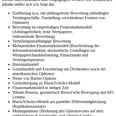
Inhalte stellen sich wie folgt dar:
Einführung (u.a. mit arbitragefreier Bewertung unbedingter
Termingeschäfte, Darstellung verschiedener Formen von
Optionen)
Bewertung im einperiodigen Finanzmarktmodell
(Arbitragefreiheit, reine Wertpapiere,
risikoneutrale Bewertung)
Verteilungsunabhängige Bewertung
Mehrperioden-Finanzmarktmodell (Beschreibung der
Informationsstruktur, stochastische Grundlagen zur
Wertpapiercharakterisierung, Finanzmarkt und
Vermögensprozess)
Binomialmodell
Grundmodell und Erweiterung um Dividenden sowie bei
amerikanischen Optionen
Preise von Barrier-Options
Grenzübergang zu Black/Scholes-Modell
Finanzmarktmodell in stetiger Zeit
Wiener-Prozess, geometrisch Brown'sche Bewegung und Itô's
Lemma
Black/Scholes-Modell aus partieller Differentialgleichung
(Replikationsansatz)
Martingalansatz (Herleitung des Optionswertes auf dem
vollständigen Kapitalmarkt, zzgl. Option Greeks)