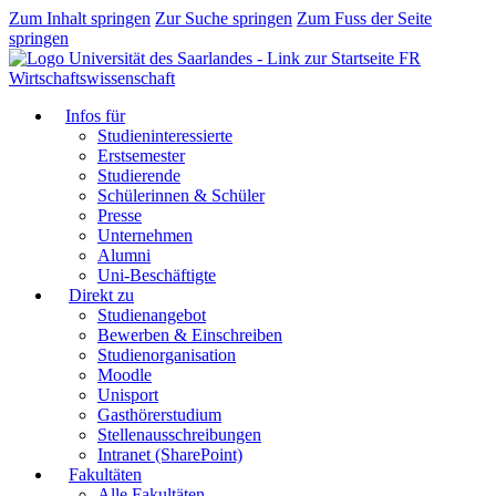
Zum Inhalt springen
Zur Suche springen
Zum Fuss der Seite
springen
FR
Wirtschaftswissenschaft
Infos für
Studieninteressierte
Erstsemester
Studierende
Schülerinnen & Schüler
Presse
Unternehmen
Alumni
Uni-Beschäftigte
Direkt zu
Studienangebot
Bewerben & Einschreiben
Studienorganisation
Moodle
Unisport
Gasthörerstudium
Stellenausschreibungen
Intranet (SharePoint)
Fakultäten
Alle Fakultäten