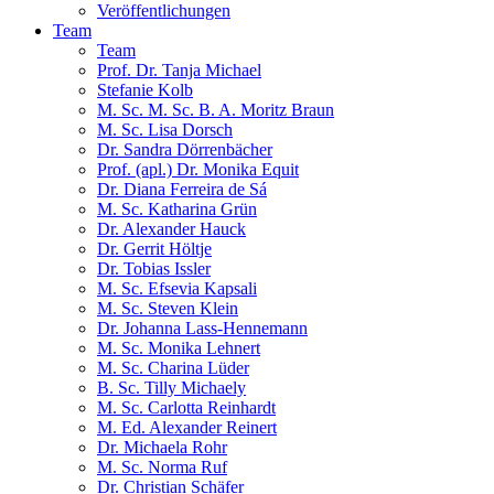
Veröffentlichungen
Team
Team
Prof. Dr. Tanja Michael
Stefanie Kolb
M. Sc. M. Sc. B. A. Moritz Braun
M. Sc. Lisa Dorsch
Dr. Sandra Dörrenbächer
Prof. (apl.) Dr. Monika Equit
Dr. Diana Ferreira de Sá
M. Sc. Katharina Grün
Dr. Alexander Hauck
Dr. Gerrit Höltje
Dr. Tobias Issler
M. Sc. Efsevia Kapsali
M. Sc. Steven Klein
Dr. Johanna Lass-Hennemann
M. Sc. Monika Lehnert
M. Sc. Charina Lüder
B. Sc. Tilly Michaely
M. Sc. Carlotta Reinhardt
M. Ed. Alexander Reinert
Dr. Michaela Rohr
M. Sc. Norma Ruf
Dr. Christian Schäfer