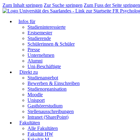
Zum Inhalt springen
Zur Suche springen
Zum Fuss der Seite springen
FR Psycholog
Infos für
Studieninteressierte
Erstsemester
Studierende
Schülerinnen & Schüler
Presse
Unternehmen
Alumni
Uni-Beschäftigte
Direkt zu
Studienangebot
Bewerben & Einschreiben
Studienorganisation
Moodle
Unisport
Gasthörerstudium
Stellenausschreibungen
Intranet (SharePoint)
Fakultäten
Alle Fakultäten
Fakultät HW
Fakultät M