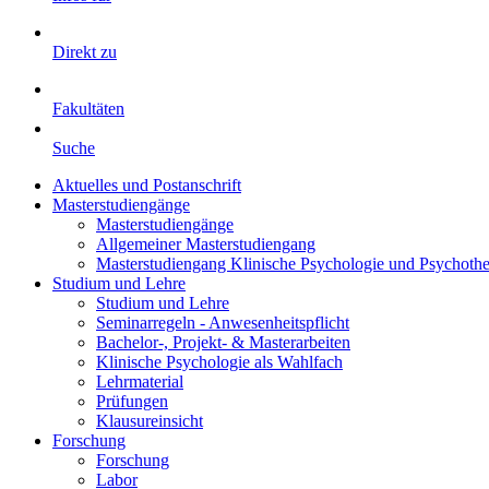
Direkt zu
Fakultäten
Suche
Aktuelles und Postanschrift
Masterstudiengänge
Masterstudiengänge
Allgemeiner Masterstudiengang
Masterstudiengang Klinische Psychologie und Psychothe
Studium und Lehre
Studium und Lehre
Seminarregeln - Anwesenheitspflicht
Bachelor-, Projekt- & Masterarbeiten
Klinische Psychologie als Wahlfach
Lehrmaterial
Prüfungen
Klausureinsicht
Forschung
Forschung
Labor