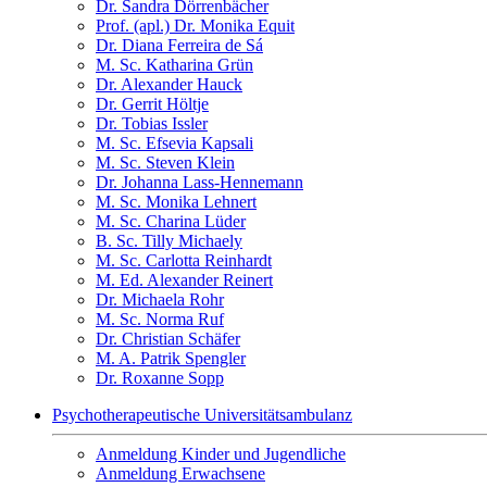
Dr. Sandra Dörrenbächer
Prof. (apl.) Dr. Monika Equit
Dr. Diana Ferreira de Sá
M. Sc. Katharina Grün
Dr. Alexander Hauck
Dr. Gerrit Höltje
Dr. Tobias Issler
M. Sc. Efsevia Kapsali
M. Sc. Steven Klein
Dr. Johanna Lass-Hennemann
M. Sc. Monika Lehnert
M. Sc. Charina Lüder
B. Sc. Tilly Michaely
M. Sc. Carlotta Reinhardt
M. Ed. Alexander Reinert
Dr. Michaela Rohr
M. Sc. Norma Ruf
Dr. Christian Schäfer
M. A. Patrik Spengler
Dr. Roxanne Sopp
Psychotherapeutische Universitätsambulanz
Anmeldung Kinder und Jugendliche
Anmeldung Erwachsene