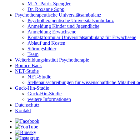
M. A. Patrik Spengler
Dr. Roxanne Sopp
Psychotherapeutische Universitätsambulanz
Psychotherapeutische Universitätsambulanz
Anmeldung Kinder und Jugendliche
Anmeldung Erwachsene
Kontaktformular Universitätsambulanz für Erwachsene
Ablauf und Kosten
Störungsbilder
Team
Weiterbildungsinstitut Psychotherapie
Bounce Back
NET-Studie
NET-Studie
Stellenausschreibungen für wissenschaftliche Mitarbeit
Guck-Hin-Studie
Guck-Hin-Studie
weitere Informationen
Datenschutz
Kontakt